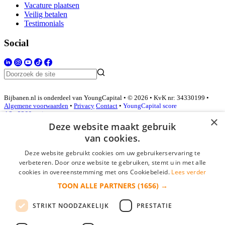
Vacature plaatsen
Veilig betalen
Testimonials
Social
Bijbanen.nl is onderdeel van YoungCapital • © 2026 • KvK nr: 34330199 •
Algemene voorwaarden
•
Privacy
Contact
•
YoungCapital score
4.3 - 3366 reviews
×
Deze website maakt gebruik
van cookies.
Inloggen als bedrijf
Deze website gebruikt cookies om uw gebruikerservaring te
verbeteren. Door onze website te gebruiken, stemt u in met alle
E-mail
*
cookies in overeenstemming met ons Cookiebeleid.
Lees verder
TOON ALLE PARTNERS
(1656) →
Wachtwoord
STRIKT NOODZAKELIJK
PRESTATIE
login gegevens onthouden
Wachtwoord vergeten?