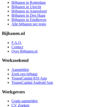
Bijbanen in Rotterdam
Bijbanen in Utrecht
Bijbanen in Amersfoort
Bijbanen in Den Haag
Bijbanen in Eindhoven
Alle bijbanen per regio
Bijbanen.nl
F.A.Q.
Contact
Over Bijbanen.nl
Werkzoekend
Aanmelden
Zoek een bijbaan
YoungCapital IOS App
YoungCapital Android App
Werkgevers
Gratis aanmelden
CV Zoeken