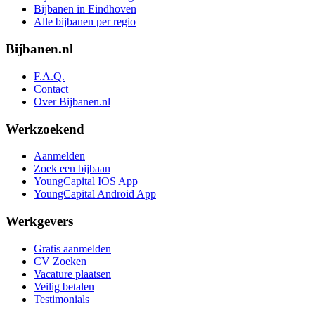
Bijbanen in Eindhoven
Alle bijbanen per regio
Bijbanen.nl
F.A.Q.
Contact
Over Bijbanen.nl
Werkzoekend
Aanmelden
Zoek een bijbaan
YoungCapital IOS App
YoungCapital Android App
Werkgevers
Gratis aanmelden
CV Zoeken
Vacature plaatsen
Veilig betalen
Testimonials