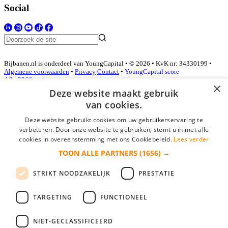
Social
Bijbanen.nl is onderdeel van YoungCapital • © 2026 • KvK nr: 34330199 •
Algemene voorwaarden
•
Privacy
Contact
•
YoungCapital score
4.3 - 3366 reviews
×
Deze website maakt gebruik
van cookies.
Inloggen als bedrijf
Deze website gebruikt cookies om uw gebruikerservaring te
verbeteren. Door onze website te gebruiken, stemt u in met alle
E-mail
*
cookies in overeenstemming met ons Cookiebeleid.
Lees verder
TOON ALLE PARTNERS
(1656) →
Wachtwoord
STRIKT NOODZAKELIJK
PRESTATIE
login gegevens onthouden
Wachtwoord vergeten?
login
TARGETING
FUNCTIONEEL
Bedrijf aanmelden
NIET-GECLASSIFICEERD