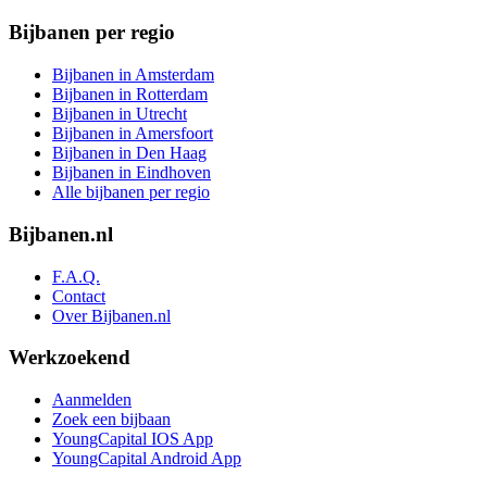
Bijbanen per regio
Bijbanen in Amsterdam
Bijbanen in Rotterdam
Bijbanen in Utrecht
Bijbanen in Amersfoort
Bijbanen in Den Haag
Bijbanen in Eindhoven
Alle bijbanen per regio
Bijbanen.nl
F.A.Q.
Contact
Over Bijbanen.nl
Werkzoekend
Aanmelden
Zoek een bijbaan
YoungCapital IOS App
YoungCapital Android App