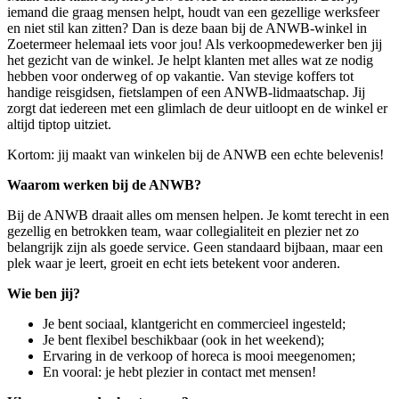
iemand die graag mensen helpt, houdt van een gezellige werksfeer
en niet stil kan zitten? Dan is deze baan bij de ANWB-winkel in
Zoetermeer
helemaal iets voor jou! Als verkoopmedewerker ben jij
het gezicht van de winkel. Je helpt klanten met alles wat ze nodig
hebben voor onderweg of op vakantie. Van stevige koffers tot
handige reisgidsen, fietslampen of een ANWB-lidmaatschap. Jij
zorgt dat iedereen met een glimlach de deur uitloopt en de winkel er
altijd tiptop uitziet.
Kortom: jij maakt van winkelen bij de ANWB een echte belevenis!
Waarom werken bij de ANWB?
Bij de ANWB draait alles om mensen helpen. Je komt terecht in een
gezellig en betrokken team, waar collegialiteit en plezier net zo
belangrijk zijn als goede service. Geen standaard bijbaan, maar een
plek waar je leert, groeit en echt iets betekent voor anderen.
Wie ben jij?
Je bent sociaal, klantgericht en commercieel ingesteld;
Je bent flexibel beschikbaar (ook in het weekend);
Ervaring in de verkoop of horeca is mooi meegenomen;
En vooral: je hebt plezier in contact met mensen!