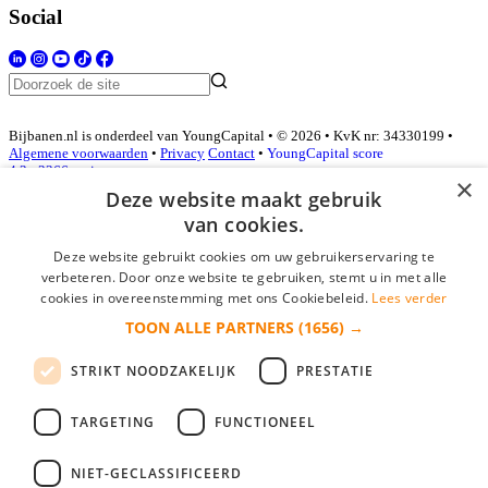
Social
Bijbanen.nl is onderdeel van YoungCapital • © 2026 • KvK nr: 34330199 •
Algemene voorwaarden
•
Privacy
Contact
•
YoungCapital score
4.3 - 3366 reviews
×
Deze website maakt gebruik
van cookies.
Inloggen als bedrijf
Deze website gebruikt cookies om uw gebruikerservaring te
verbeteren. Door onze website te gebruiken, stemt u in met alle
E-mail
*
cookies in overeenstemming met ons Cookiebeleid.
Lees verder
TOON ALLE PARTNERS
(1656) →
Wachtwoord
STRIKT NOODZAKELIJK
PRESTATIE
login gegevens onthouden
Wachtwoord vergeten?
login
TARGETING
FUNCTIONEEL
Bedrijf aanmelden
NIET-GECLASSIFICEERD