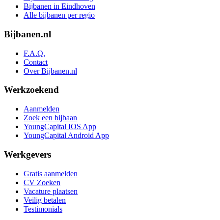
Bijbanen in Eindhoven
Alle bijbanen per regio
Bijbanen.nl
F.A.Q.
Contact
Over Bijbanen.nl
Werkzoekend
Aanmelden
Zoek een bijbaan
YoungCapital IOS App
YoungCapital Android App
Werkgevers
Gratis aanmelden
CV Zoeken
Vacature plaatsen
Veilig betalen
Testimonials