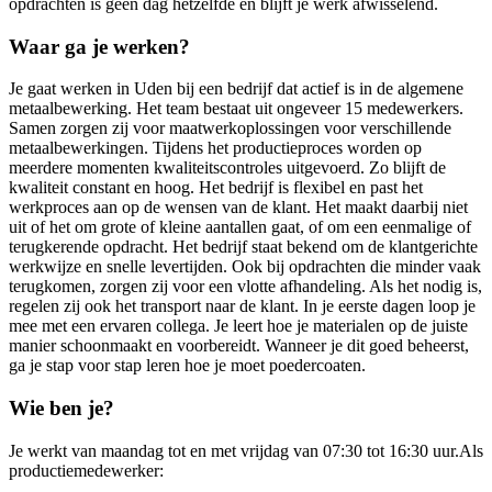
opdrachten is geen dag hetzelfde en blijft je werk afwisselend.
Waar ga je werken?
Je gaat werken in Uden bij een bedrijf dat actief is in de algemene
metaalbewerking. Het team bestaat uit ongeveer 15 medewerkers.
Samen zorgen zij voor maatwerkoplossingen voor verschillende
metaalbewerkingen. Tijdens het productieproces worden op
meerdere momenten kwaliteitscontroles uitgevoerd. Zo blijft de
kwaliteit constant en hoog. Het bedrijf is flexibel en past het
werkproces aan op de wensen van de klant. Het maakt daarbij niet
uit of het om grote of kleine aantallen gaat, of om een eenmalige of
terugkerende opdracht. Het bedrijf staat bekend om de klantgerichte
werkwijze en snelle levertijden. Ook bij opdrachten die minder vaak
terugkomen, zorgen zij voor een vlotte afhandeling. Als het nodig is,
regelen zij ook het transport naar de klant. In je eerste dagen loop je
mee met een ervaren collega. Je leert hoe je materialen op de juiste
manier schoonmaakt en voorbereidt. Wanneer je dit goed beheerst,
ga je stap voor stap leren hoe je moet poedercoaten.
Wie ben je?
Je werkt van maandag tot en met vrijdag van 07:30 tot 16:30 uur.Als
productiemedewerker: