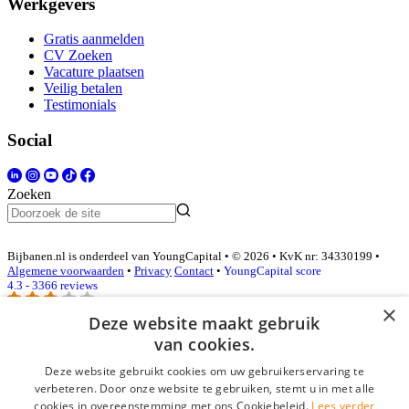
Werkgevers
Gratis aanmelden
CV Zoeken
Vacature plaatsen
Veilig betalen
Testimonials
Social
Zoeken
Bijbanen.nl is onderdeel van YoungCapital • © 2026 • KvK nr: 34330199 •
Algemene voorwaarden
•
Privacy
Contact
•
YoungCapital score
4.3 - 3366 reviews
×
Deze website maakt gebruik
van cookies.
Inloggen als bedrijf
Deze website gebruikt cookies om uw gebruikerservaring te
E-mail
*
verbeteren. Door onze website te gebruiken, stemt u in met alle
cookies in overeenstemming met ons Cookiebeleid.
Lees verder