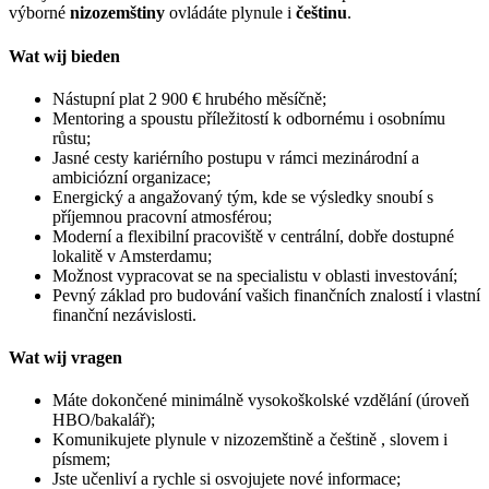
výborné
nizozemštiny
ovládáte plynule i
češtinu
.
Wat wij bieden
Nástupní plat 2 900 € hrubého měsíčně;
Mentoring a spoustu příležitostí k odbornému i osobnímu
růstu;
Jasné cesty kariérního postupu v rámci mezinárodní a
ambiciózní organizace;
Energický a angažovaný tým, kde se výsledky snoubí s
příjemnou pracovní atmosférou;
Moderní a flexibilní pracoviště v centrální, dobře dostupné
lokalitě v Amsterdamu;
Možnost vypracovat se na specialistu v oblasti investování;
Pevný základ pro budování vašich finančních znalostí i vlastní
finanční nezávislosti.
Wat wij vragen
Máte dokončené minimálně vysokoškolské vzdělání (úroveň
HBO/bakalář);
Komunikujete plynule v nizozemštině a češtině , slovem i
písmem;
Jste učenliví a rychle si osvojujete nové informace;