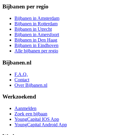
Bijbanen per regio
Bijbanen in Amsterdam
Bijbanen in Rotterdam
Bijbanen in Utrecht
Bijbanen in Amersfoort
Bijbanen in Den Haag
Bijbanen in Eindhoven
Alle bijbanen per regio
Bijbanen.nl
F.A.Q.
Contact
Over Bijbanen.nl
Werkzoekend
Aanmelden
Zoek een bijbaan
YoungCapital IOS App
YoungCapital Android App