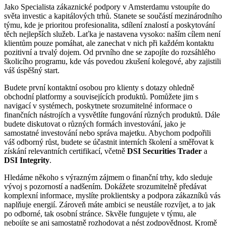
Jako Specialista zákaznické podpory v Amsterdamu vstoupíte do
světa investic a kapitálových trhů. Stanete se součástí mezinárodního
týmu, kde je prioritou profesionalita, sdílení znalostí a poskytování
těch nejlepších služeb. Laťka je nastavena vysoko: naším cílem není
klientům pouze pomáhat, ale zanechat v nich při každém kontaktu
pozitivní a trvalý dojem. Od prvního dne se zapojíte do rozsáhlého
školicího programu, kde vás povedou zkušení kolegové, aby zajistili
váš úspěšný start.
Budete první kontaktní osobou pro klienty s dotazy ohledně
obchodní platformy a souvisejících produktů. Pomůžete jim s
navigací v systémech, poskytnete srozumitelné informace o
finančních nástrojích a vysvětlíte fungování různých produktů. Dále
budete diskutovat o různých formách investování, jako je
samostatné investování nebo správa majetku. Abychom podpořili
váš odborný růst, budete se účastnit interních školení a směřovat k
získání relevantních certifikací, včetně
DSI Securities Trader
a
DSI Integrity
.
Hledáme někoho s výrazným zájmem o finanční trhy, kdo sleduje
vývoj s pozorností a nadšením. Dokážete srozumitelně předávat
komplexní informace, myslíte proklientsky a podpora zákazníků vás
naplňuje energií. Zároveň máte ambici se neustále rozvíjet, a to jak
po odborné, tak osobní stránce. Skvěle fungujete v týmu, ale
nebojíte se ani samostatně rozhodovat a nést zodpovědnost. Kromě