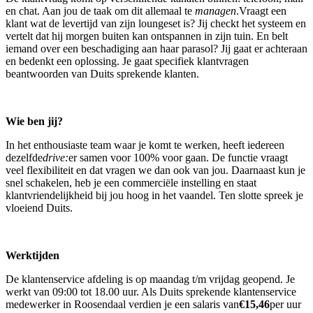
en chat. Aan jou de taak om dit allemaal te
managen
.Vraagt een
klant wat de levertijd van zijn loungeset is? Jij checkt het systeem en
vertelt dat hij morgen buiten kan ontspannen in zijn tuin. En belt
iemand over een beschadiging aan haar parasol? Jij gaat er achteraan
en bedenkt een oplossing. Je gaat specifiek klantvragen
beantwoorden van Duits sprekende klanten.
Wie ben jij?
In het enthousiaste team waar je komt te werken, heeft iedereen
dezelfde
drive:
er samen voor 100% voor gaan. De functie vraagt
veel flexibiliteit en dat vragen we dan ook van jou. Daarnaast kun je
snel schakelen, heb je een commerciële instelling en staat
klantvriendelijkheid bij jou hoog in het vaandel. Ten slotte spreek je
vloeiend Duits.
Werktijden
De klantenservice afdeling is op maandag t/m vrijdag geopend. Je
werkt van 09:00 tot 18.00 uur. Als Duits sprekende klantenservice
medewerker in Roosendaal verdien je een salaris van
€15,46
per uur