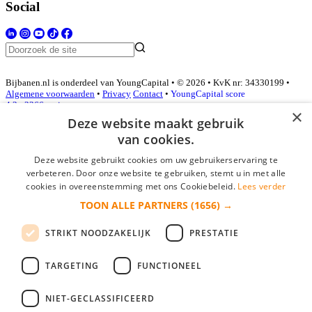
Social
Bijbanen.nl is onderdeel van YoungCapital • © 2026 • KvK nr: 34330199 •
Algemene voorwaarden
•
Privacy
Contact
•
YoungCapital score
4.3 - 3366 reviews
×
Deze website maakt gebruik
van cookies.
Inloggen als bedrijf
Deze website gebruikt cookies om uw gebruikerservaring te
verbeteren. Door onze website te gebruiken, stemt u in met alle
E-mail
*
cookies in overeenstemming met ons Cookiebeleid.
Lees verder
TOON ALLE PARTNERS
(1656) →
Wachtwoord
STRIKT NOODZAKELIJK
PRESTATIE
login gegevens onthouden
Wachtwoord vergeten?
login
TARGETING
FUNCTIONEEL
Bedrijf aanmelden
NIET-GECLASSIFICEERD