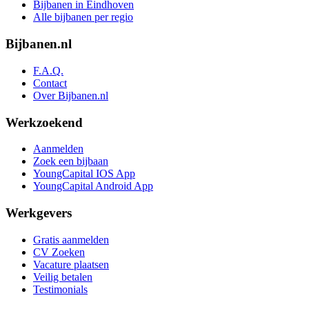
Bijbanen in Eindhoven
Alle bijbanen per regio
Bijbanen.nl
F.A.Q.
Contact
Over Bijbanen.nl
Werkzoekend
Aanmelden
Zoek een bijbaan
YoungCapital IOS App
YoungCapital Android App
Werkgevers
Gratis aanmelden
CV Zoeken
Vacature plaatsen
Veilig betalen
Testimonials