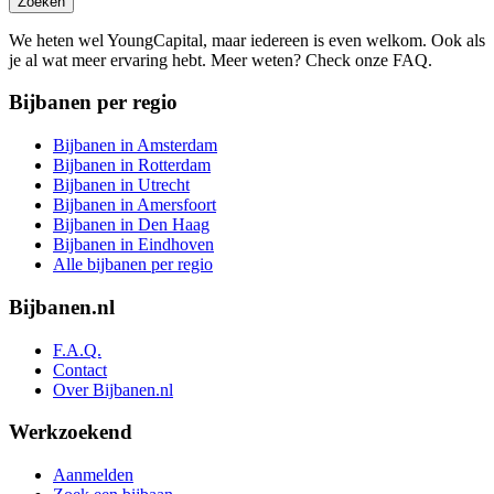
Zoeken
We heten wel YoungCapital, maar iedereen is even welkom. Ook als
je al wat meer ervaring hebt. Meer weten? Check onze FAQ.
Bijbanen per regio
Bijbanen in Amsterdam
Bijbanen in Rotterdam
Bijbanen in Utrecht
Bijbanen in Amersfoort
Bijbanen in Den Haag
Bijbanen in Eindhoven
Alle bijbanen per regio
Bijbanen.nl
F.A.Q.
Contact
Over Bijbanen.nl
Werkzoekend
Aanmelden