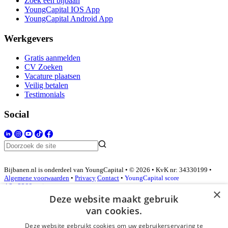
Zoek een bijbaan
YoungCapital IOS App
YoungCapital Android App
Werkgevers
Gratis aanmelden
CV Zoeken
Vacature plaatsen
Veilig betalen
Testimonials
Social
Bijbanen.nl is onderdeel van YoungCapital • © 2026 • KvK nr: 34330199 •
Algemene voorwaarden
•
Privacy
Contact
•
YoungCapital score
4.3 - 3366 reviews
×
Deze website maakt gebruik
van cookies.
Inloggen als bedrijf
Deze website gebruikt cookies om uw gebruikerservaring te