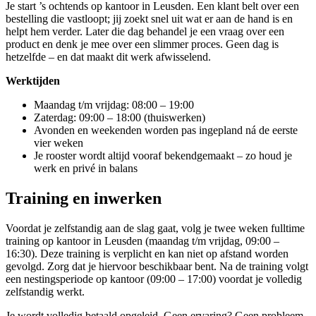
Je start ’s ochtends op kantoor in Leusden. Een klant belt over een
bestelling die vastloopt; jij zoekt snel uit wat er aan de hand is en
helpt hem verder. Later die dag behandel je een vraag over een
product en denk je mee over een slimmer proces. Geen dag is
hetzelfde – en dat maakt dit werk afwisselend.
Werktijden
Maandag t/m vrijdag: 08:00 – 19:00
Zaterdag: 09:00 – 18:00 (thuiswerken)
Avonden en weekenden worden pas ingepland ná de eerste
vier weken
Je rooster wordt altijd vooraf bekendgemaakt – zo houd je
werk en privé in balans
Training en inwerken
Voordat je zelfstandig aan de slag gaat, volg je twee weken fulltime
training op kantoor in Leusden (maandag t/m vrijdag, 09:00 –
16:30). Deze training is verplicht en kan niet op afstand worden
gevolgd. Zorg dat je hiervoor beschikbaar bent. Na de training volgt
een nestingsperiode op kantoor (09:00 – 17:00) voordat je volledig
zelfstandig werkt.
Je wordt volledig betaald opgeleid. Geen ervaring? Geen probleem.