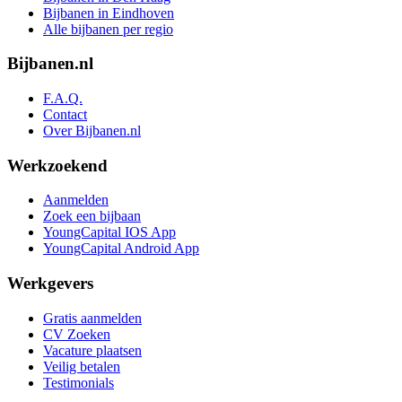
Bijbanen in Eindhoven
Alle bijbanen per regio
Bijbanen.nl
F.A.Q.
Contact
Over Bijbanen.nl
Werkzoekend
Aanmelden
Zoek een bijbaan
YoungCapital IOS App
YoungCapital Android App
Werkgevers
Gratis aanmelden
CV Zoeken
Vacature plaatsen
Veilig betalen
Testimonials