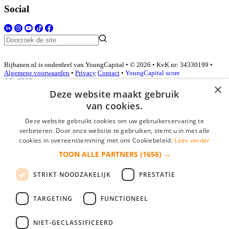
Social
Bijbanen.nl is onderdeel van YoungCapital • © 2026 • KvK nr: 34330199 •
Algemene voorwaarden
•
Privacy
Contact
•
YoungCapital score
4.3 - 3366 reviews
×
Deze website maakt gebruik
van cookies.
Inloggen als bedrijf
Deze website gebruikt cookies om uw gebruikerservaring te
verbeteren. Door onze website te gebruiken, stemt u in met alle
E-mail
*
cookies in overeenstemming met ons Cookiebeleid.
Lees verder
TOON ALLE PARTNERS
(1656) →
Wachtwoord
STRIKT NOODZAKELIJK
PRESTATIE
login gegevens onthouden
Wachtwoord vergeten?
login
TARGETING
FUNCTIONEEL
Bedrijf aanmelden
NIET-GECLASSIFICEERD