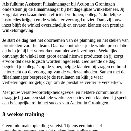
Als fulltime Assistent Filiaalmanager bij Action in Groningen
ondersteun jij de filiaalmanager bij het dagelijkse winkelbeheer. Jij
zorgt dat werkzaamheden efficiënt verlopen, collega’s duidelijke
instructies krijgen en de winkel er verzorgd uitziet. Dankzij jouw
inzet blijft de winkel overzichtelijk en ervaren klanten een prettige
winkelomgeving.
Je start de dag met het doornemen van de planning en het stellen van
prioriteiten voor het team. Daarna controleer je de winkelpresentatie
en help je bij het verwerken van nieuwe leveringen. Wekelijks
ontvangt de winkel een groot aantal nieuwe producten en jij zorgt
ervoor dat deze logisch worden ingedeeld. Gedurende de dag
begeleid je collega’s op de vloer, help je klanten bij vragen en houd
je toezicht op de voortgang van de werkzaamheden. Samen met de
filiaalmanager bespreek je de resultaten en kijk je waar
verbeteringen mogelijk zijn om de prestaties verder te versterken.
Met jouw verantwoordelijkheidsgevoel en heldere communicatie
draag je bij aan een stabiele werksfeer en tevreden klanten. Jij speelt
een belangrijke rol in het succes van Action in Groningen.
8-weekse training
Geen minimale opleiding vereist. Tijdens een intensief
inwerkprogramma van acht weken leer je alles over