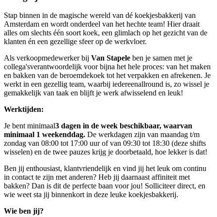
Stap binnen in de magische wereld van dé koekjesbakkerij van
Amsterdam en wordt onderdeel van het hechte team! Hier draait
alles om slechts één soort koek, een glimlach op het gezicht van de
klanten én een gezellige sfeer op de werkvloer.
Als verkoopmedewerker bij
Van Stapele
ben je samen met je
collega'sverantwoordelijk voor bijna het hele proces: van het maken
en bakken van de beroemdekoek tot het verpakken en afrekenen. Je
werkt in een gezellig team, waarbij iedereenallround is, zo wissel je
gemakkelijk van taak en blijft je werk
afwisselend
en leuk!
Werktijden:
Je bent minimaal
3 dagen in de week beschikbaar, waarvan
minimaal 1 weekenddag.
De werkdagen zijn van maandag t/m
zondag van 08:00 tot 17:00 uur of van 09:30 tot 18:30 (deze shifts
wisselen) en de twee pauzes krijg je doorbetaald, hoe lekker is dat!
Ben jij enthousiast, klantvriendelijk en vind jij het leuk om continu
in contact te zijn met anderen? Heb jij daarnaast affiniteit met
bakken? Dan is dit de perfecte baan voor jou! Solliciteer direct, en
wie weet sta jij binnenkort in deze leuke koekjesbakkerij.
Wie ben jij?