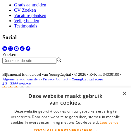
Gratis aanmelden
CV Zoeken
Vacature plaatsen
Veilig betalen
Testimonials
Social
Zoeken
Bijbanen.nl is onderdeel van YoungCapital • © 2026 • KvK nr: 34330199 •
Algemene voorwaarden
•
Privacy
Contact
•
YoungCapital score
4.3 - 3366 reviews
×
Deze website maakt gebruik
van cookies.
Inloggen als bedrijf
Deze website gebruikt cookies om uw gebruikerservaring te
E-mail
*
verbeteren. Door onze website te gebruiken, stemt u in met alle
cookies in overeenstemming met ons Cookiebeleid.
Lees verder
TOON ALLE PARTNERS
(1656) →