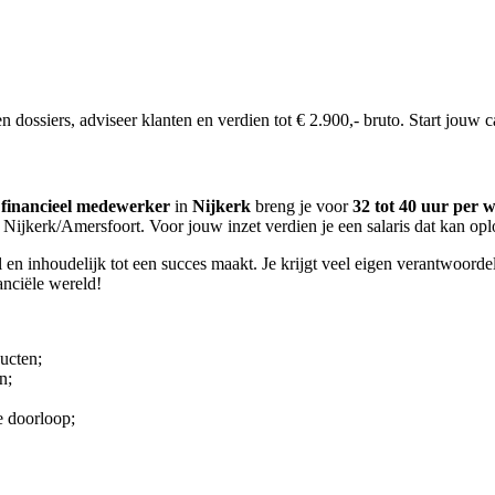
dossiers, adviseer klanten en verdien tot € 2.900,- bruto. Start jouw ca
 financieel medewerker
in
Nijkerk
breng je voor
32 tot 40 uur per 
o Nijkerk/Amersfoort. Voor jouw inzet verdien je een salaris dat kan op
el en inhoudelijk tot een succes maakt. Je krijgt veel eigen verantwoord
anciële wereld!
ucten;
n;
e doorloop;