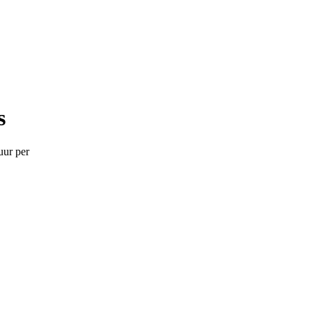
s
uur per