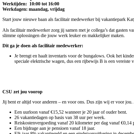
Werktijden: 10:00 tot 16:00
Werkdagen: maandag, vrijdag
Start jouw nieuwe baan als facilitair medewerker bij vakantiepark Kat
Als facilitair medewerker zorg jij samen met je collega’s dat gasten va
slimme oplossingen die jouw werk leuker en makkelijker maken.
Dit ga je doen als facilitair medewerker:
Je brengt en haalt inventaris voor de bungalows. Ook het kinder
speciale elektrische wagen, dus een rijbewijs B is een vereiste
CSU zet jou voorop
Jij bent er altijd voor anderen – en voor ons. Dus zijn wij er voor jo
Een uurloon vanaf €15,52 wanneer je 20 jaar of ouder bent.
26 vakantiedagen op basis van 38 uur per week.
Reiskostenvergoeding vanaf 20 kilometer per dag vanaf €0,14 p
Een bijdrage aan je pensioen vanaf 18 jaar.
Elk jaar 8% vakantiegeld en een eindejaarsuitkering in decembe