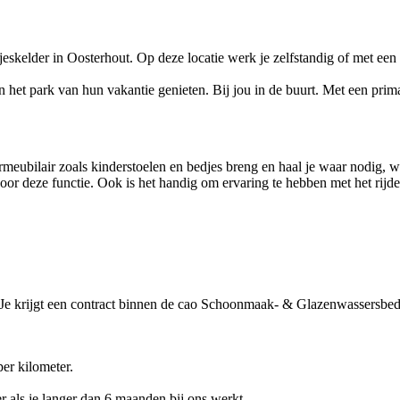
jeskelder in Oosterhout. Op deze locatie werk je zelfstandig of met een
n het park van hun vakantie genieten. Bij jou in de buurt. Met een prima
meubilair zoals kinderstoelen en bedjes breng en haal je waar nodig, w
 voor deze functie. Ook is het handig om ervaring te hebben met het rij
u. Je krijgt een contract binnen de cao Schoonmaak- & Glazenwassersbedrij
er kilometer.
r als je langer dan 6 maanden bij ons werkt.