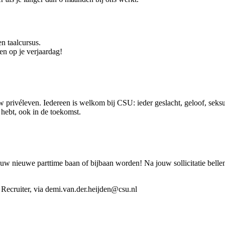
n taalcursus.
n op je verjaardag!
 privéleven. Iedereen is welkom bij CSU: ieder geslacht, geloof, seksue
ig hebt, ook in de toekomst.
jouw nieuwe parttime baan of bijbaan worden! Na jouw sollicitatie bell
 Recruiter, via demi.van.der.heijden@csu.nl