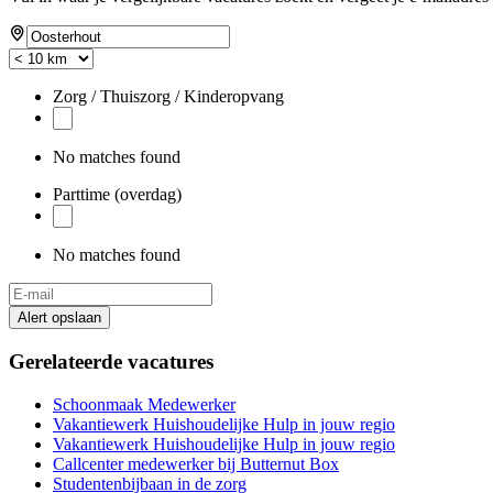
Zorg / Thuiszorg / Kinderopvang
No matches found
Parttime (overdag)
No matches found
Alert opslaan
Gerelateerde vacatures
Schoonmaak Medewerker
Vakantiewerk Huishoudelijke Hulp in jouw regio
Vakantiewerk Huishoudelijke Hulp in jouw regio
Callcenter medewerker bij Butternut Box
Studentenbijbaan in de zorg