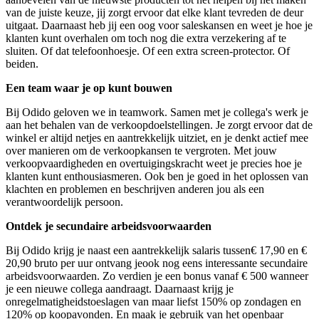
van de juiste keuze, jij zorgt ervoor dat elke klant tevreden de deur
uitgaat. Daarnaast heb jij een oog voor saleskansen en weet je hoe je
klanten kunt overhalen om toch nog die extra verzekering af te
sluiten. Of dat telefoonhoesje. Of een extra screen-protector. Of
beiden.
Een team waar je op kunt bouwen
Bij Odido geloven we in teamwork. Samen met je collega's werk je
aan het behalen van de verkoopdoelstellingen. Je zorgt ervoor dat de
winkel er altijd netjes en aantrekkelijk uitziet, en je denkt actief mee
over manieren om de verkoopkansen te vergroten. Met jouw
verkoopvaardigheden en overtuigingskracht weet je precies hoe je
klanten kunt enthousiasmeren. Ook ben je goed in het oplossen van
klachten en problemen en beschrijven anderen jou als een
verantwoordelijk persoon.
Ontdek je secundaire arbeidsvoorwaarden
Bij Odido krijg je naast een aantrekkelijk s
alaris tussen
€ 17,90 en €
20,90
bruto per uur ontvang je
ook nog eens interessante secundaire
arbeidsvoorwaarden. Zo verdien je een bonus vanaf € 500 wanneer
je een nieuwe collega aandraagt. Daarnaast krijg je
onregelmatigheidstoeslagen van maar liefst 150% op zondagen en
120% op koopavonden. En maak je gebruik van het openbaar