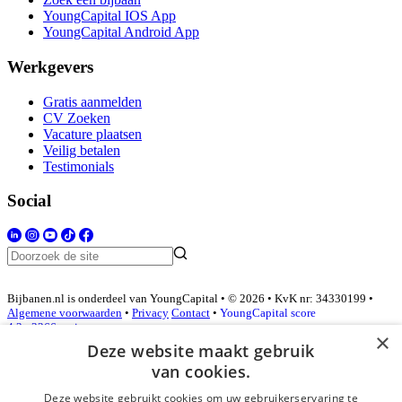
YoungCapital IOS App
YoungCapital Android App
Werkgevers
Gratis aanmelden
CV Zoeken
Vacature plaatsen
Veilig betalen
Testimonials
Social
Bijbanen.nl is onderdeel van YoungCapital • © 2026 • KvK nr: 34330199 •
Algemene voorwaarden
•
Privacy
Contact
•
YoungCapital score
4.3 - 3366 reviews
×
Deze website maakt gebruik
van cookies.
Inloggen als bedrijf
Deze website gebruikt cookies om uw gebruikerservaring te