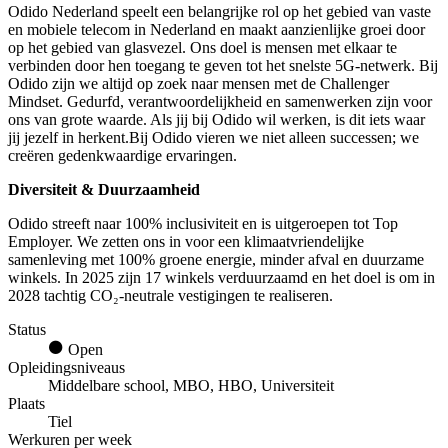
Odido Nederland speelt een belangrijke rol op het gebied van vaste
en mobiele telecom in Nederland en maakt aanzienlijke groei door
op het gebied van glasvezel. Ons doel is mensen met elkaar te
verbinden door hen toegang te geven tot het snelste 5G-netwerk. Bij
Odido zijn we altijd op zoek naar mensen met de Challenger
Mindset. Gedurfd, verantwoordelijkheid en samenwerken zijn voor
ons van grote waarde. Als jij bij Odido wil werken, is dit iets waar
jij jezelf in herkent.Bij Odido vieren we niet alleen successen; we
creëren gedenkwaardige ervaringen.
Diversiteit & Duurzaamheid
Odido streeft naar 100% inclusiviteit en is uitgeroepen tot Top
Employer. We zetten ons in voor een klimaatvriendelijke
samenleving met 100% groene energie, minder afval en duurzame
winkels. In 2025 zijn 17 winkels verduurzaamd en het doel is om in
2028 tachtig CO₂-neutrale vestigingen te realiseren.
Status
Open
Opleidingsniveaus
Middelbare school, MBO, HBO, Universiteit
Plaats
Tiel
Werkuren per week