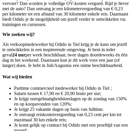
vervoer? Dan worden je volledige OV-kosten vergoed. Rijd je liever
met de auto? Dan ontvang je een kilometervergoeding van € 0,23
per kilometer tot een afstand van 30 kilometer enkele reis. Daarnaast
biedt Odido je de mogelijkheid om jezelf verder te ontwikkelen via
trainingen en cursussen.
Wie zoeken wij?
Als verkoopmedewerker bij Odido in Tiel krijg je de kans om jezelf
te ontwikkelen in een inspirerende omgeving. Je bent in ieder
geval
24 uur
per week beschikbaar, twee dagen doordeweeks én één
dag in het weekend. Daarnaast kun je dit werk voor een jaar (of
langer) doen. Je hebt in Juli/Augustus een ruime beschikbaarheid.
Wat wij bieden
Parttime commercieel medewerker bij Odido in Tiel ;
Salaris tussen € 17,90 en € 20,90 bruto per uur;
Je krijgt onregelmatigheidstoeslagen op de zondag van 150%
en op koopavonden van 120%;
Je krijgt 25 vakantie dagen op basis van fulltime.
Je ontvangt reiskostenvergoeding van 0,23 cent per km tot
maximaal 30 km enkele reis;
Je komt gelijk op contract bij Odido met een proeftijd van een
maand;