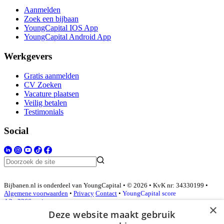
Aanmelden
Zoek een bijbaan
YoungCapital IOS App
YoungCapital Android App
Werkgevers
Gratis aanmelden
CV Zoeken
Vacature plaatsen
Veilig betalen
Testimonials
Social
Bijbanen.nl is onderdeel van YoungCapital • © 2026 • KvK nr: 34330199 •
Algemene voorwaarden
•
Privacy
Contact
•
YoungCapital score
4.3 - 3366 reviews
×
Deze website maakt gebruik