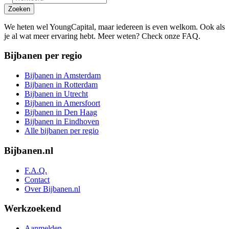
Zoeken
We heten wel YoungCapital, maar iedereen is even welkom. Ook als
je al wat meer ervaring hebt. Meer weten? Check onze FAQ.
Bijbanen per regio
Bijbanen in Amsterdam
Bijbanen in Rotterdam
Bijbanen in Utrecht
Bijbanen in Amersfoort
Bijbanen in Den Haag
Bijbanen in Eindhoven
Alle bijbanen per regio
Bijbanen.nl
F.A.Q.
Contact
Over Bijbanen.nl
Werkzoekend
Aanmelden