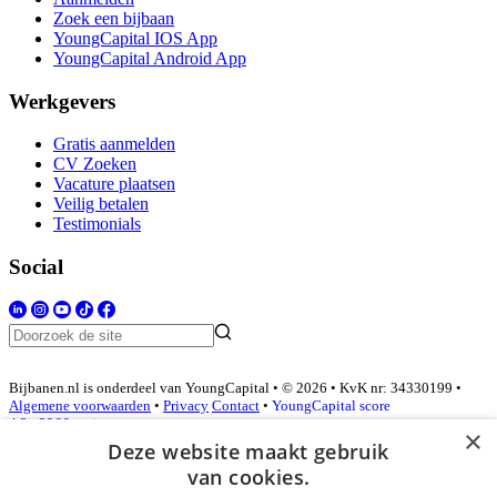
Zoek een bijbaan
YoungCapital IOS App
YoungCapital Android App
Werkgevers
Gratis aanmelden
CV Zoeken
Vacature plaatsen
Veilig betalen
Testimonials
Social
Bijbanen.nl is onderdeel van YoungCapital • © 2026 • KvK nr: 34330199 •
Algemene voorwaarden
•
Privacy
Contact
•
YoungCapital score
4.3 - 3366 reviews
×
Deze website maakt gebruik
van cookies.