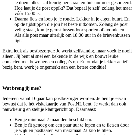
te doen: alles is al keurig per straat en huisnummer gesorteerd.
Hoe laat je de post oppikt? Dat bepaal je zelf, zolang het maar
vóór 15:00 is.
Daarna fiets en loop je je ronde. Lekker in je eigen buurt. En
op de tijdstippen die jou het beste uitkomen. Zolang de post
veilig staat, kun je gerust tussendoor sporten of avondeten.
Als alle post maar uiterlijk om 18:00 uur in de brievenbussen
ligt.
Extra leuk als postbezorger: Je werkt zelfstandig, maar voelt je nooit
alleen. Jij bent al snel een bekende in de wijk en bouwt leuke
contacten met bewoners en collega’s op. En omdat je lekker actief
bezig bent, werk je ongemerkt aan een betere conditie!
Wat breng jij mee?
Iedereen vanaf 16 jaar kan postbezorger worden. Je bent je ervan
bewust dat je hét visitekaartje van PostNL bent. Je werkt dan ook
nauwkeurig en stelt je klantgericht op. Daarnaast:
Ben je minimaal 7 maanden beschikbaar.
Ben je fit genoeg om een paar uur te lopen en te fietsen door
je wijk en posttassen van maximaal 23 kilo te tillen.