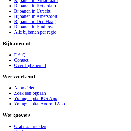
Bijbanen in Amsterdam
Bijbanen in Rotterdam
Bijbanen in Utrecht
Bijbanen in Amersfoort
Bijbanen in Den Haag
Bijbanen in Eindhoven
Alle bijbanen per regio
Bijbanen.nl
F.A.Q.
Contact
Over Bijbanen.nl
Werkzoekend
Aanmelden
Zoek een bijbaan
YoungCapital IOS App
YoungCapital Android App
Werkgevers
Gratis aanmelden