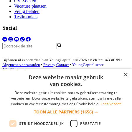
CV Zoeken
Vacature plaatsen
Veilig betalen
Testimonials
Social
Bijbanen.nl is onderdeel van YoungCapital • © 2026 • KvK nr: 34330199 •
Algemene voorwaarden
•
Privacy
Contact
•
YoungCapital score
4.3 - 3366 reviews
×
Deze website maakt gebruik
van cookies.
Inloggen als bedrijf
Deze website gebruikt cookies om uw gebruikerservaring te
verbeteren. Door onze website te gebruiken, stemt u in met alle
E-mail
*
cookies in overeenstemming met ons Cookiebeleid.
Lees verder
TOON ALLE PARTNERS
(1656) →
Wachtwoord
STRIKT NOODZAKELIJK
PRESTATIE
login gegevens onthouden
Wachtwoord vergeten?