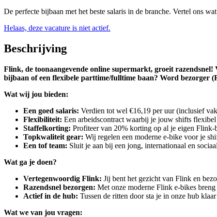
De perfecte bijbaan met het beste salaris in de branche. Vertel ons wa
Helaas, deze vacature is niet actief.
Beschrijving
Flink, de toonaangevende online supermarkt, groeit razendsnel! V
bijbaan of een flexibele parttime/fulltime baan? Word bezorger (R
Wat wij jou bieden:
Een goed salaris:
Verdien tot wel €16,19 per uur (inclusief vak
Flexibiliteit:
Een arbeidscontract waarbij je jouw shifts flexib
Staffelkorting:
Profiteer van 20% korting op al je eigen Flink
Topkwaliteit gear:
Wij regelen een moderne e-bike voor je shi
Een tof team:
Sluit je aan bij een jong, internationaal en sociaa
Wat ga je doen?
Vertegenwoordig Flink:
Jij bent het gezicht van Flink en bezo
Razendsnel bezorgen:
Met onze moderne Flink e-bikes breng ji
Actief in de hub:
Tussen de ritten door sta je in onze hub klaa
Wat we van jou vragen: