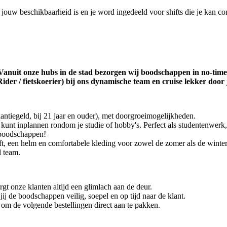
t jouw beschikbaarheid is en je word ingedeeld voor shifts die je kan co
anuit onze hubs in de stad bezorgen wij boodschappen in no-time op
ider / fietskoerier) bij ons dynamische team en cruise lekker door 
antiegeld, bij 21 jaar en ouder), met doorgroeimogelijkheden.
el kunt inplannen rondom je studie of hobby's. Perfect als studentenwe
-boodschappen!
ft, een helm en comfortabele kleding voor zowel de zomer als de winter
l team.
rgt onze klanten altijd een glimlach aan de deur.
j de boodschappen veilig, soepel en op tijd naar de klant.
r om de volgende bestellingen direct aan te pakken.