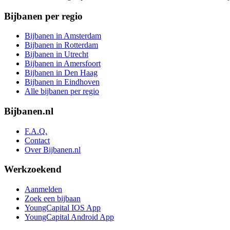
Bijbanen per regio
Bijbanen in Amsterdam
Bijbanen in Rotterdam
Bijbanen in Utrecht
Bijbanen in Amersfoort
Bijbanen in Den Haag
Bijbanen in Eindhoven
Alle bijbanen per regio
Bijbanen.nl
F.A.Q.
Contact
Over Bijbanen.nl
Werkzoekend
Aanmelden
Zoek een bijbaan
YoungCapital IOS App
YoungCapital Android App