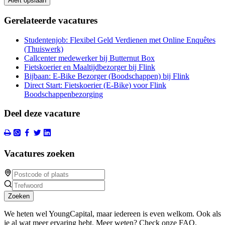
Alert opslaan
Gerelateerde vacatures
Studentenjob: Flexibel Geld Verdienen met Online Enquêtes
(Thuiswerk)
Callcenter medewerker bij Butternut Box
Fietskoerier en Maaltijdbezorger bij Flink
Bijbaan: E-Bike Bezorger (Boodschappen) bij Flink
Direct Start: Fietskoerier (E-Bike) voor Flink
Boodschappenbezorging
Deel deze vacature
Vacatures zoeken
Zoeken
We heten wel YoungCapital, maar iedereen is even welkom. Ook als
je al wat meer ervaring hebt. Meer weten? Check onze FAQ.