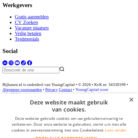
Werkgevers
Gratis aanmelden
CV Zoeken
Vacature plaatsen
Veilig betalen
Testimonials
Social
Bijbanen.nl is onderdeel van YoungCapital • © 2026 • KvK nr: 34330199 •
Algemene voorwaarden
•
Privacy
Contact
•
YoungCapital score
4.3 - 3366 reviews
×
Deze website maakt gebruik
van cookies.
Inloggen als bedrijf
Deze website gebruikt cookies om uw gebruikerservaring te
verbeteren. Door onze website te gebruiken, stemt u in met alle
E-mail
*
cookies in overeenstemming met ons Cookiebeleid.
Lees verder