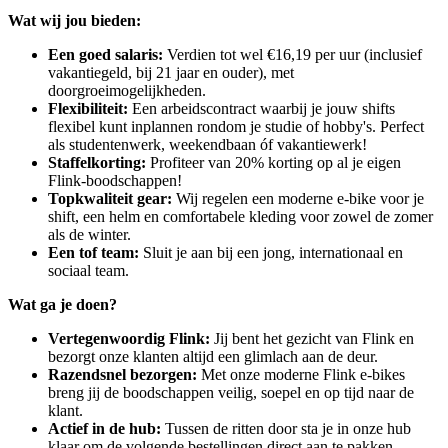
Wat wij jou bieden:
Een goed salaris:
Verdien tot wel €16,19 per uur (inclusief
vakantiegeld, bij 21 jaar en ouder), met
doorgroeimogelijkheden.
Flexibiliteit:
Een arbeidscontract waarbij je jouw shifts
flexibel kunt inplannen rondom je studie of hobby's. Perfect
als studentenwerk, weekendbaan óf vakantiewerk!
Staffelkorting:
Profiteer van 20% korting op al je eigen
Flink-boodschappen!
Topkwaliteit gear:
Wij regelen een moderne e-bike voor je
shift, een helm en comfortabele kleding voor zowel de zomer
als de winter.
Een tof team:
Sluit je aan bij een jong, internationaal en
sociaal team.
Wat ga je doen?
Vertegenwoordig Flink:
Jij bent het gezicht van Flink en
bezorgt onze klanten altijd een glimlach aan de deur.
Razendsnel bezorgen:
Met onze moderne Flink e-bikes
breng jij de boodschappen veilig, soepel en op tijd naar de
klant.
Actief in de hub:
Tussen de ritten door sta je in onze hub
klaar om de volgende bestellingen direct aan te pakken.