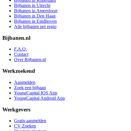
Bijbanen in Rotterdam
Bijbanen in Utrecht
Bijbanen in Amersfoort
Bijbanen in Den Haag
Bijbanen in Eindhoven
Alle bijbanen per regio
Bijbanen.nl
F.A.Q.
Contact
Over Bijbanen.nl
Werkzoekend
Aanmelden
Zoek een bijbaan
YoungCapital IOS App
YoungCapital Android App
Werkgevers
Gratis aanmelden
CV Zoeken