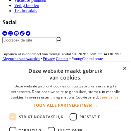
Vacature plaatsen
Veilig betalen
Testimonials
Social
Bijbanen.nl is onderdeel van YoungCapital • © 2026 • KvK nr: 34330199 •
Algemene voorwaarden
•
Privacy
Contact
•
YoungCapital score
4.3 - 3366 reviews
×
Deze website maakt gebruik
van cookies.
Inloggen als bedrijf
Deze website gebruikt cookies om uw gebruikerservaring te
verbeteren. Door onze website te gebruiken, stemt u in met alle
E-mail
*
cookies in overeenstemming met ons Cookiebeleid.
Lees verder
TOON ALLE PARTNERS
(1656) →
Wachtwoord
STRIKT NOODZAKELIJK
PRESTATIE
login gegevens onthouden
Wachtwoord vergeten?
login
TARGETING
FUNCTIONEEL