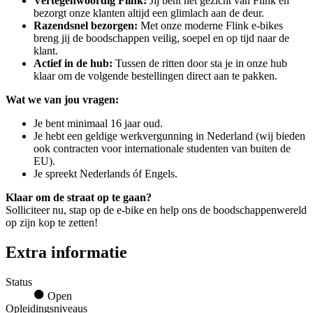
Vertegenwoordig Flink:
Jij bent het gezicht van Flink en
bezorgt onze klanten altijd een glimlach aan de deur.
Razendsnel bezorgen:
Met onze moderne Flink e-bikes
breng jij de boodschappen veilig, soepel en op tijd naar de
klant.
Actief in de hub:
Tussen de ritten door sta je in onze hub
klaar om de volgende bestellingen direct aan te pakken.
Wat we van jou vragen:
Je bent minimaal 16 jaar oud.
Je hebt een geldige werkvergunning in Nederland (wij bieden
ook contracten voor internationale studenten van buiten de
EU).
Je spreekt Nederlands óf Engels.
Klaar om de straat op te gaan?
Solliciteer nu, stap op de e-bike en help ons de boodschappenwereld
op zijn kop te zetten!
Extra informatie
Status
Open
Opleidingsniveaus