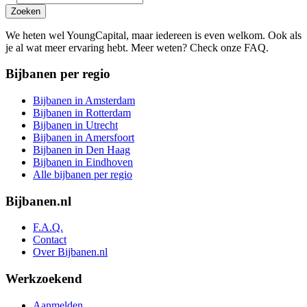
Zoeken
We heten wel YoungCapital, maar iedereen is even welkom. Ook als
je al wat meer ervaring hebt. Meer weten? Check onze FAQ.
Bijbanen per regio
Bijbanen in Amsterdam
Bijbanen in Rotterdam
Bijbanen in Utrecht
Bijbanen in Amersfoort
Bijbanen in Den Haag
Bijbanen in Eindhoven
Alle bijbanen per regio
Bijbanen.nl
F.A.Q.
Contact
Over Bijbanen.nl
Werkzoekend
Aanmelden