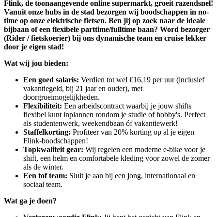
Flink, de toonaangevende online supermarkt, groeit razendsnel!
Vanuit onze hubs in de stad bezorgen wij boodschappen in no-
time op onze elektrische fietsen. Ben jij op zoek naar de ideale
bijbaan of een flexibele parttime/fulltime baan? Word bezorger
(Rider / fietskoerier) bij ons dynamische team en cruise lekker
door je eigen stad!
Wat wij jou bieden:
Een goed salaris:
Verdien tot wel €16,19 per uur (inclusief
vakantiegeld, bij 21 jaar en ouder), met
doorgroeimogelijkheden.
Flexibiliteit:
Een arbeidscontract waarbij je jouw shifts
flexibel kunt inplannen rondom je studie of hobby's. Perfect
als studentenwerk, weekendbaan óf vakantiewerk!
Staffelkorting:
Profiteer van 20% korting op al je eigen
Flink-boodschappen!
Topkwaliteit gear:
Wij regelen een moderne e-bike voor je
shift, een helm en comfortabele kleding voor zowel de zomer
als de winter.
Een tof team:
Sluit je aan bij een jong, internationaal en
sociaal team.
Wat ga je doen?