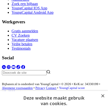
Zoek een bijbaan
YoungCapital IOS App
YoungCapital Android App
Werkgevers
Gratis aanmelden
CV Zoeken
Vacature plaatsen
Veilig betalen
Testimonials
Social
Bijbanen.nl is onderdeel van YoungCapital • © 2026 • KvK nr: 34330199 •
Algemene voorwaarden
•
Privacy
Contact
•
YoungCapital score
4.3 - 3366 reviews
×
Deze website maakt gebruik
van cookies.