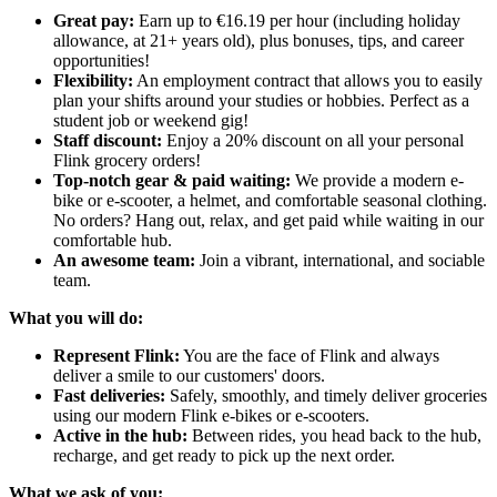
Great pay:
Earn up to €16.19 per hour (including holiday
allowance, at 21+ years old), plus bonuses, tips, and career
opportunities!
Flexibility:
An employment contract that allows you to easily
plan your shifts around your studies or hobbies. Perfect as a
student job or weekend gig!
Staff discount:
Enjoy a 20% discount on all your personal
Flink grocery orders!
Top-notch gear & paid waiting:
We provide a modern e-
bike or e-scooter, a helmet, and comfortable seasonal clothing.
No orders? Hang out, relax, and get paid while waiting in our
comfortable hub.
An awesome team:
Join a vibrant, international, and sociable
team.
What you will do:
Represent Flink:
You are the face of Flink and always
deliver a smile to our customers' doors.
Fast deliveries:
Safely, smoothly, and timely deliver groceries
using our modern Flink e-bikes or e-scooters.
Active in the hub:
Between rides, you head back to the hub,
recharge, and get ready to pick up the next order.
What we ask of you: