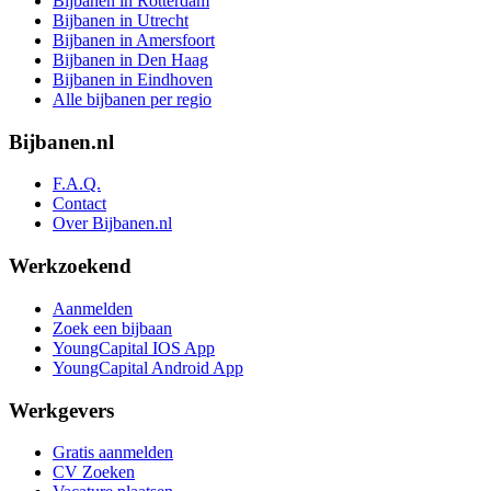
Bijbanen in Rotterdam
Bijbanen in Utrecht
Bijbanen in Amersfoort
Bijbanen in Den Haag
Bijbanen in Eindhoven
Alle bijbanen per regio
Bijbanen.nl
F.A.Q.
Contact
Over Bijbanen.nl
Werkzoekend
Aanmelden
Zoek een bijbaan
YoungCapital IOS App
YoungCapital Android App
Werkgevers
Gratis aanmelden
CV Zoeken