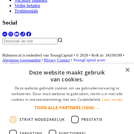
Vacature plaatsen
Veilig betalen
Testimonials
Social
Bijbanen.nl is onderdeel van YoungCapital • © 2026 • KvK nr: 34330199 •
Algemene voorwaarden
•
Privacy
Contact
•
YoungCapital score
4.3 - 3366 reviews
×
Deze website maakt gebruik
van cookies.
Inloggen als bedrijf
Deze website gebruikt cookies om uw gebruikerservaring te
verbeteren. Door onze website te gebruiken, stemt u in met alle
E-mail
*
cookies in overeenstemming met ons Cookiebeleid.
Lees verder
TOON ALLE PARTNERS
(1656) →
Wachtwoord
STRIKT NOODZAKELIJK
PRESTATIE
login gegevens onthouden
Wachtwoord vergeten?
login
TARGETING
FUNCTIONEEL