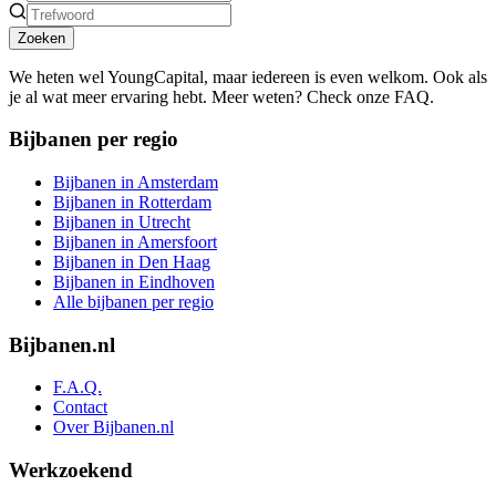
Zoeken
We heten wel YoungCapital, maar iedereen is even welkom. Ook als
je al wat meer ervaring hebt. Meer weten? Check onze FAQ.
Bijbanen per regio
Bijbanen in Amsterdam
Bijbanen in Rotterdam
Bijbanen in Utrecht
Bijbanen in Amersfoort
Bijbanen in Den Haag
Bijbanen in Eindhoven
Alle bijbanen per regio
Bijbanen.nl
F.A.Q.
Contact
Over Bijbanen.nl
Werkzoekend