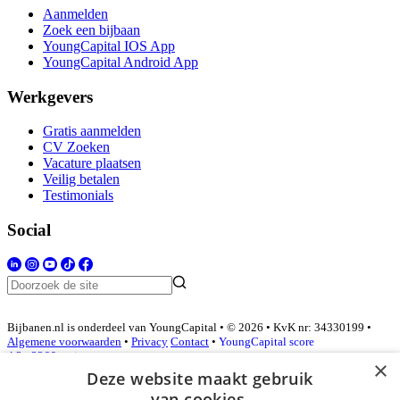
Aanmelden
Zoek een bijbaan
YoungCapital IOS App
YoungCapital Android App
Werkgevers
Gratis aanmelden
CV Zoeken
Vacature plaatsen
Veilig betalen
Testimonials
Social
Bijbanen.nl is onderdeel van YoungCapital • © 2026 • KvK nr: 34330199 •
Algemene voorwaarden
•
Privacy
Contact
•
YoungCapital score
4.3 - 3366 reviews
×
Deze website maakt gebruik
van cookies.