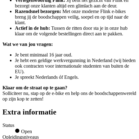
Vertegenwoordig Flink:
Jij bent het gezicht van Flink en
bezorgt onze klanten altijd een glimlach aan de deur.
Razendsnel bezorgen:
Met onze moderne Flink e-bikes
breng jij de boodschappen veilig, soepel en op tijd naar de
klant.
Actief in de hub:
Tussen de ritten door sta je in onze hub
klaar om de volgende bestellingen direct aan te pakken.
Wat we van jou vragen:
Je bent minimaal 16 jaar oud.
Je hebt een geldige werkvergunning in Nederland (wij bieden
ook contracten voor internationale studenten van buiten de
EU).
Je spreekt Nederlands óf Engels.
Klaar om de straat op te gaan?
Solliciteer nu, stap op de e-bike en help ons de boodschappenwereld
op zijn kop te zetten!
Extra informatie
Status
Open
Opleidingsniveaus