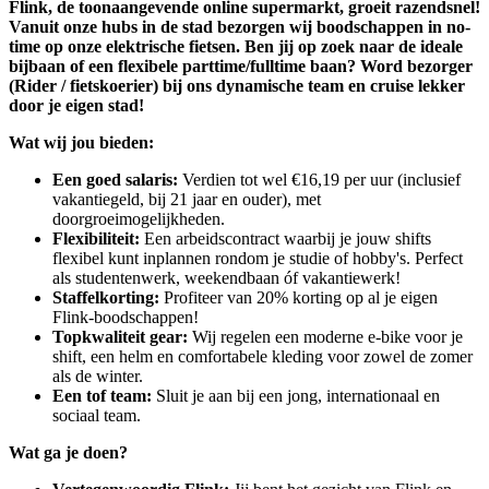
Flink, de toonaangevende online supermarkt, groeit razendsnel!
Vanuit onze hubs in de stad bezorgen wij boodschappen in no-
time op onze elektrische fietsen. Ben jij op zoek naar de ideale
bijbaan of een flexibele parttime/fulltime baan? Word bezorger
(Rider / fietskoerier) bij ons dynamische team en cruise lekker
door je eigen stad!
Wat wij jou bieden:
Een goed salaris:
Verdien tot wel €16,19 per uur (inclusief
vakantiegeld, bij 21 jaar en ouder), met
doorgroeimogelijkheden.
Flexibiliteit:
Een arbeidscontract waarbij je jouw shifts
flexibel kunt inplannen rondom je studie of hobby's. Perfect
als studentenwerk, weekendbaan óf vakantiewerk!
Staffelkorting:
Profiteer van 20% korting op al je eigen
Flink-boodschappen!
Topkwaliteit gear:
Wij regelen een moderne e-bike voor je
shift, een helm en comfortabele kleding voor zowel de zomer
als de winter.
Een tof team:
Sluit je aan bij een jong, internationaal en
sociaal team.
Wat ga je doen?