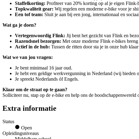
Staffelkorting:
Profiteer van 20% korting op al je eigen Flink
Topkwaliteit gear:
Wij regelen een moderne e-bike voor je shi
Een tof team:
Sluit je aan bij een jong, internationaal en sociaa
Wat ga je doen?
Vertegenwoordig Flink:
Jij bent het gezicht van Flink en bezo
Razendsnel bezorgen:
Met onze moderne Flink e-bikes breng ji
Actief in de hub:
Tussen de ritten door sta je in onze hub klaa
Wat we van jou vragen:
Je bent minimaal 16 jaar oud.
Je hebt een geldige werkvergunning in Nederland (wij bieden o
Je spreekt Nederlands óf Engels.
Klaar om de straat op te gaan?
Solliciteer nu, stap op de e-bike en help ons de boodschappenwereld o
Extra informatie
Status
Open
Opleidingsniveaus
Middelbare school