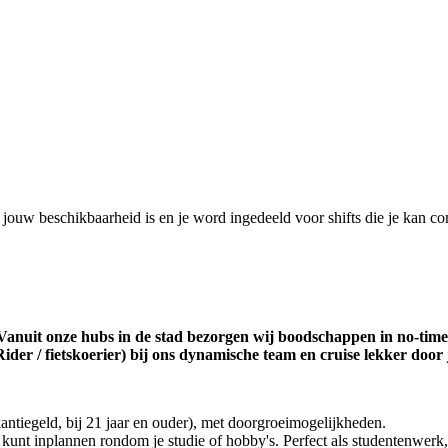
t jouw beschikbaarheid is en je word ingedeeld voor shifts die je kan co
anuit onze hubs in de stad bezorgen wij boodschappen in no-time op
ider / fietskoerier) bij ons dynamische team en cruise lekker door 
antiegeld, bij 21 jaar en ouder), met doorgroeimogelijkheden.
el kunt inplannen rondom je studie of hobby's. Perfect als studentenwe