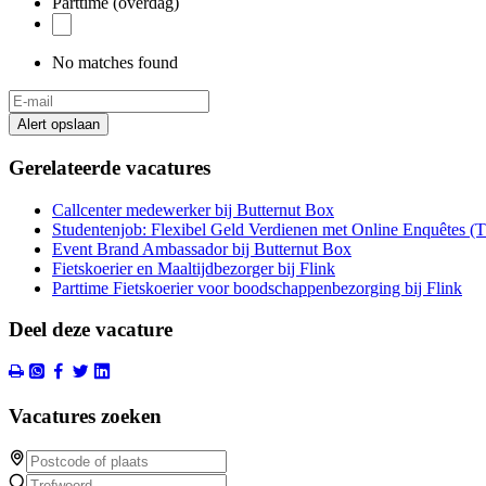
Parttime (overdag)
No matches found
Alert opslaan
Gerelateerde vacatures
Callcenter medewerker bij Butternut Box
Studentenjob: Flexibel Geld Verdienen met Online Enquêtes (
Event Brand Ambassador bij Butternut Box
Fietskoerier en Maaltijdbezorger bij Flink
Parttime Fietskoerier voor boodschappenbezorging bij Flink
Deel deze vacature
Vacatures zoeken