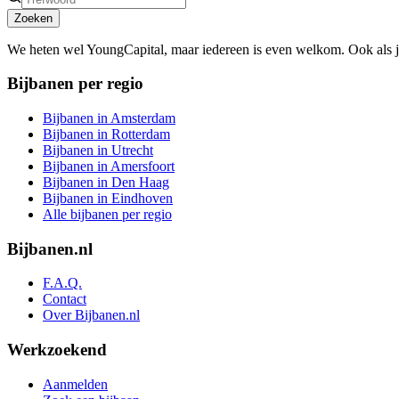
Zoeken
We heten wel YoungCapital, maar iedereen is even welkom. Ook als 
Bijbanen per regio
Bijbanen in Amsterdam
Bijbanen in Rotterdam
Bijbanen in Utrecht
Bijbanen in Amersfoort
Bijbanen in Den Haag
Bijbanen in Eindhoven
Alle bijbanen per regio
Bijbanen.nl
F.A.Q.
Contact
Over Bijbanen.nl
Werkzoekend
Aanmelden