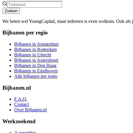
Zoeken
We heten wel YoungCapital, maar iedereen is even welkom. Ook als 
Bijbanen per regio
Bijbanen in Amsterdam
Bijbanen in Rotterdam
Bijbanen in Utrecht
Bijbanen in Amersfoort
Bijbanen in Den Haag
Bijbanen in Eindhoven
Alle bijbanen per regio
Bijbanen.nl
F.A.Q.
Contact
Over Bijbanen.nl
Werkzoekend
Aanmelden