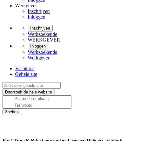
Werkgever
Inschrijven
Inloggen
Inschrijven
Werkzoekende
WERKGEVER
Inloggen
Werkzoekende
Werkgever
Vacatures
Gehele site
Part-Time E-Bike Courier for Grocery Delivery at Flink