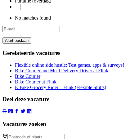
Parttime (overdag)
No matches found
Alert opslaan
Gerelateerde vacatures
Flexible online side hustle: Test games, apps & surveys!
Bike Courier and Meal Delivery Driver at Flink
Bike Courier
Bike Courier at Flink
E-Bike Grocery Rider – Flink (Flexible Shifts)
Deel deze vacature
Vacatures zoeken