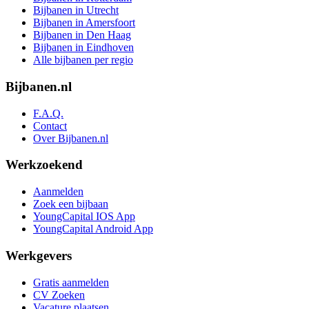
Bijbanen in Utrecht
Bijbanen in Amersfoort
Bijbanen in Den Haag
Bijbanen in Eindhoven
Alle bijbanen per regio
Bijbanen.nl
F.A.Q.
Contact
Over Bijbanen.nl
Werkzoekend
Aanmelden
Zoek een bijbaan
YoungCapital IOS App
YoungCapital Android App
Werkgevers
Gratis aanmelden
CV Zoeken
Vacature plaatsen