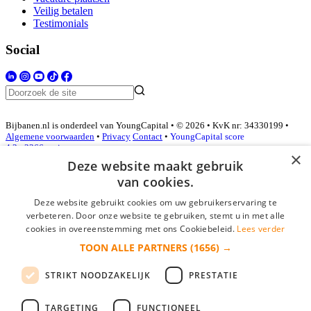
Veilig betalen
Testimonials
Social
Bijbanen.nl is onderdeel van YoungCapital • © 2026 • KvK nr: 34330199 •
Algemene voorwaarden
•
Privacy
Contact
•
YoungCapital score
4.3 - 3366 reviews
×
Deze website maakt gebruik
van cookies.
Inloggen als bedrijf
Deze website gebruikt cookies om uw gebruikerservaring te
verbeteren. Door onze website te gebruiken, stemt u in met alle
E-mail
*
cookies in overeenstemming met ons Cookiebeleid.
Lees verder
TOON ALLE PARTNERS
(1656) →
Wachtwoord
STRIKT NOODZAKELIJK
PRESTATIE
login gegevens onthouden
Wachtwoord vergeten?
login
TARGETING
FUNCTIONEEL