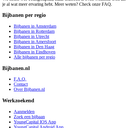
je al wat meer ervaring hebt. Meer weten? Check onze FAQ.
Bijbanen per regio
Bijbanen in Amsterdam
Bijbanen in Rotterdam
Bijbanen in Utrecht
Bijbanen in Amersfoort
Bijbanen in Den Haag
Bijbanen in Eindhoven
Alle bijbanen per regio
Bijbanen.nl
F.A.Q.
Contact
Over Bijbanen.nl
Werkzoekend
Aanmelden
Zoek een bijbaan
YoungCapital IOS App
YoungCapital Android App