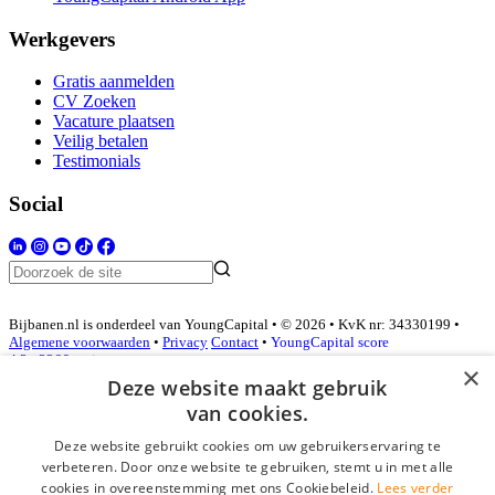
Werkgevers
Gratis aanmelden
CV Zoeken
Vacature plaatsen
Veilig betalen
Testimonials
Social
Bijbanen.nl is onderdeel van YoungCapital • © 2026 • KvK nr: 34330199 •
Algemene voorwaarden
•
Privacy
Contact
•
YoungCapital score
4.3 - 3366 reviews
×
Deze website maakt gebruik
van cookies.
Inloggen als bedrijf
Deze website gebruikt cookies om uw gebruikerservaring te
verbeteren. Door onze website te gebruiken, stemt u in met alle
E-mail
*
cookies in overeenstemming met ons Cookiebeleid.
Lees verder