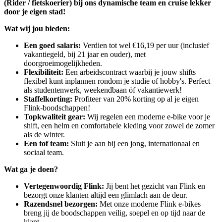
(Rider / fietskoerier) bij ons dynamische team en cruise lekker
door je eigen stad!
Wat wij jou bieden:
Een goed salaris:
Verdien tot wel €16,19 per uur (inclusief
vakantiegeld, bij 21 jaar en ouder), met
doorgroeimogelijkheden.
Flexibiliteit:
Een arbeidscontract waarbij je jouw shifts
flexibel kunt inplannen rondom je studie of hobby's. Perfect
als studentenwerk, weekendbaan óf vakantiewerk!
Staffelkorting:
Profiteer van 20% korting op al je eigen
Flink-boodschappen!
Topkwaliteit gear:
Wij regelen een moderne e-bike voor je
shift, een helm en comfortabele kleding voor zowel de zomer
als de winter.
Een tof team:
Sluit je aan bij een jong, internationaal en
sociaal team.
Wat ga je doen?
Vertegenwoordig Flink:
Jij bent het gezicht van Flink en
bezorgt onze klanten altijd een glimlach aan de deur.
Razendsnel bezorgen:
Met onze moderne Flink e-bikes
breng jij de boodschappen veilig, soepel en op tijd naar de
klant.