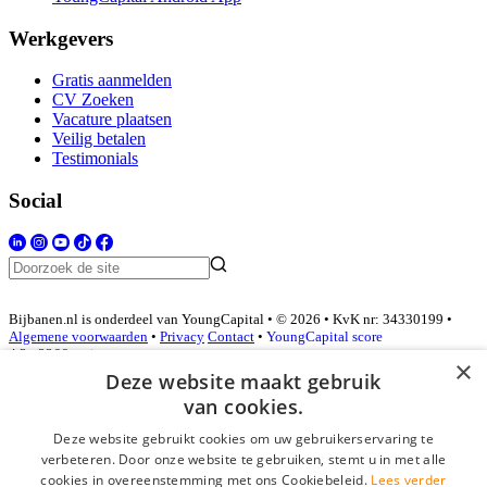
Werkgevers
Gratis aanmelden
CV Zoeken
Vacature plaatsen
Veilig betalen
Testimonials
Social
Bijbanen.nl is onderdeel van YoungCapital • © 2026 • KvK nr: 34330199 •
Algemene voorwaarden
•
Privacy
Contact
•
YoungCapital score
4.3 - 3366 reviews
×
Deze website maakt gebruik
van cookies.
Inloggen als bedrijf
Deze website gebruikt cookies om uw gebruikerservaring te
verbeteren. Door onze website te gebruiken, stemt u in met alle
E-mail
*
cookies in overeenstemming met ons Cookiebeleid.
Lees verder