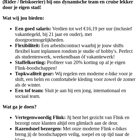
(Rider / fietskoerier) bij ons dynamische team en cruise lekker
door je eigen stad!
Wat wij jou bieden:
Een goed salaris:
Verdien tot wel €16,19 per uur (inclusief
vakantiegeld, bij 21 jaar en ouder), met
doorgroeimogelijkheden.
Flexibiliteit:
Een arbeidscontract waarbij je jouw shifts
flexibel kunt inplannen rondom je studie of hobby's. Perfect
als studentenwerk, weekendbaan óf vakantiewerk!
Staffelkorting:
Profiteer van 20% korting op al je eigen
Flink-boodschappen!
Topkwaliteit gear:
Wij regelen een moderne e-bike voor je
shift, een helm en comfortabele kleding voor zowel de zomer
als de winter.
Een tof team:
Sluit je aan bij een jong, internationaal en
sociaal team.
Wat ga je doen?
Vertegenwoordig Flink:
Jij bent het gezicht van Flink en
bezorgt onze klanten altijd een glimlach aan de deur.
Razendsnel bezorgen:
Met onze moderne Flink e-bikes
breng jij de boodschappen veilig, soepel en op tijd naar de
klant.