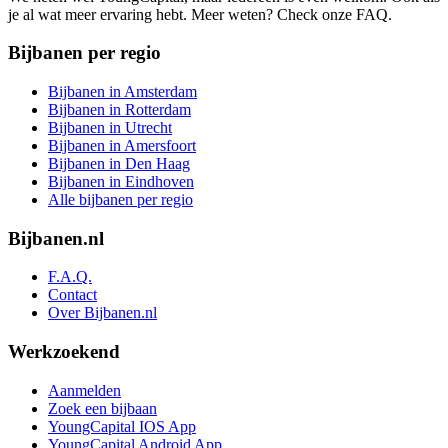
je al wat meer ervaring hebt. Meer weten? Check onze FAQ.
Bijbanen per regio
Bijbanen in Amsterdam
Bijbanen in Rotterdam
Bijbanen in Utrecht
Bijbanen in Amersfoort
Bijbanen in Den Haag
Bijbanen in Eindhoven
Alle bijbanen per regio
Bijbanen.nl
F.A.Q.
Contact
Over Bijbanen.nl
Werkzoekend
Aanmelden
Zoek een bijbaan
YoungCapital IOS App
YoungCapital Android App