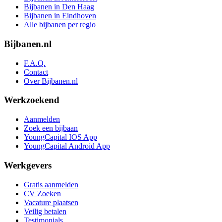
Bijbanen in Den Haag
Bijbanen in Eindhoven
Alle bijbanen per regio
Bijbanen.nl
F.A.Q.
Contact
Over Bijbanen.nl
Werkzoekend
Aanmelden
Zoek een bijbaan
YoungCapital IOS App
YoungCapital Android App
Werkgevers
Gratis aanmelden
CV Zoeken
Vacature plaatsen
Veilig betalen
Testimonials