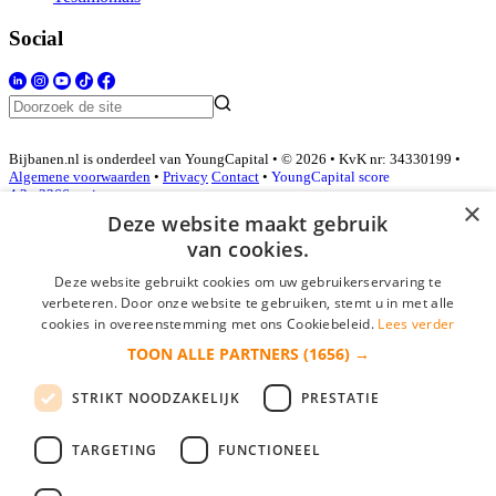
Social
Bijbanen.nl is onderdeel van YoungCapital • © 2026 • KvK nr: 34330199 •
Algemene voorwaarden
•
Privacy
Contact
•
YoungCapital score
4.3 - 3366 reviews
×
Deze website maakt gebruik
van cookies.
Inloggen als bedrijf
Deze website gebruikt cookies om uw gebruikerservaring te
verbeteren. Door onze website te gebruiken, stemt u in met alle
E-mail
*
cookies in overeenstemming met ons Cookiebeleid.
Lees verder
TOON ALLE PARTNERS
(1656) →
Wachtwoord
STRIKT NOODZAKELIJK
PRESTATIE
login gegevens onthouden
Wachtwoord vergeten?
login
TARGETING
FUNCTIONEEL
Bedrijf aanmelden