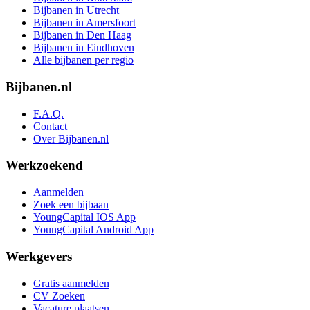
Bijbanen in Utrecht
Bijbanen in Amersfoort
Bijbanen in Den Haag
Bijbanen in Eindhoven
Alle bijbanen per regio
Bijbanen.nl
F.A.Q.
Contact
Over Bijbanen.nl
Werkzoekend
Aanmelden
Zoek een bijbaan
YoungCapital IOS App
YoungCapital Android App
Werkgevers
Gratis aanmelden
CV Zoeken
Vacature plaatsen