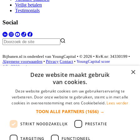
Veilig betalen
Testimonials
Social
Bijbanen.nl is onderdeel van YoungCapital • © 2026 • KvK nr: 34330199 •
Algemene voorwaarden
•
Privacy
Contact
•
YoungCapital score
4.3 - 3366 reviews
×
Deze website maakt gebruik
van cookies.
Inloggen als bedrijf
Deze website gebruikt cookies om uw gebruikerservaring te
verbeteren. Door onze website te gebruiken, stemt u in met alle
E-mail
*
cookies in overeenstemming met ons Cookiebeleid.
Lees verder
TOON ALLE PARTNERS
(1656) →
Wachtwoord
STRIKT NOODZAKELIJK
PRESTATIE
login gegevens onthouden
Wachtwoord vergeten?
login
TARGETING
FUNCTIONEEL