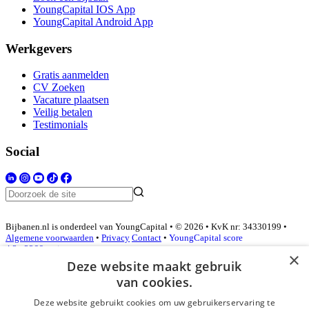
YoungCapital IOS App
YoungCapital Android App
Werkgevers
Gratis aanmelden
CV Zoeken
Vacature plaatsen
Veilig betalen
Testimonials
Social
Bijbanen.nl is onderdeel van YoungCapital • © 2026 • KvK nr: 34330199 •
Algemene voorwaarden
•
Privacy
Contact
•
YoungCapital score
4.3 - 3366 reviews
×
Deze website maakt gebruik
van cookies.
Inloggen als bedrijf
Deze website gebruikt cookies om uw gebruikerservaring te