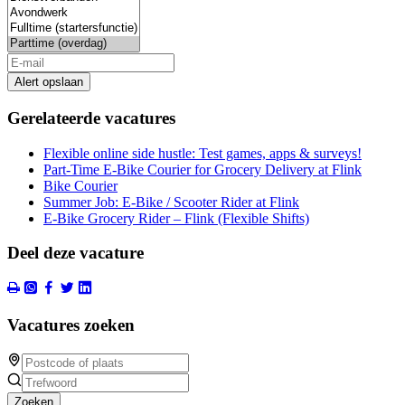
Alert opslaan
Gerelateerde vacatures
Flexible online side hustle: Test games, apps & surveys!
Part-Time E-Bike Courier for Grocery Delivery at Flink
Bike Courier
Summer Job: E-Bike / Scooter Rider at Flink
E-Bike Grocery Rider – Flink (Flexible Shifts)
Deel deze vacature
Vacatures zoeken
Zoeken