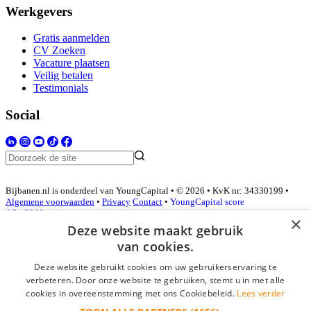
Werkgevers
Gratis aanmelden
CV Zoeken
Vacature plaatsen
Veilig betalen
Testimonials
Social
Bijbanen.nl is onderdeel van YoungCapital • © 2026 • KvK nr: 34330199 •
Algemene voorwaarden
•
Privacy
Contact
•
YoungCapital score
4.3 - 3366 reviews
×
Deze website maakt gebruik
van cookies.
Inloggen als bedrijf
Deze website gebruikt cookies om uw gebruikerservaring te
verbeteren. Door onze website te gebruiken, stemt u in met alle
E-mail
*
cookies in overeenstemming met ons Cookiebeleid.
Lees verder