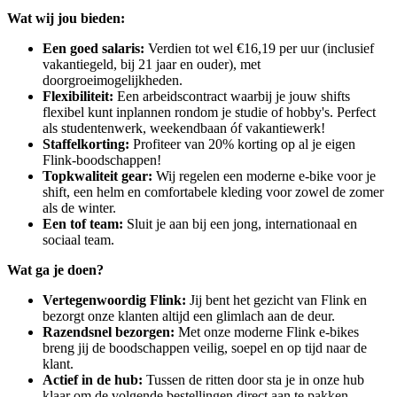
Wat wij jou bieden:
Een goed salaris:
Verdien tot wel €16,19 per uur (inclusief
vakantiegeld, bij 21 jaar en ouder), met
doorgroeimogelijkheden.
Flexibiliteit:
Een arbeidscontract waarbij je jouw shifts
flexibel kunt inplannen rondom je studie of hobby's. Perfect
als studentenwerk, weekendbaan óf vakantiewerk!
Staffelkorting:
Profiteer van 20% korting op al je eigen
Flink-boodschappen!
Topkwaliteit gear:
Wij regelen een moderne e-bike voor je
shift, een helm en comfortabele kleding voor zowel de zomer
als de winter.
Een tof team:
Sluit je aan bij een jong, internationaal en
sociaal team.
Wat ga je doen?
Vertegenwoordig Flink:
Jij bent het gezicht van Flink en
bezorgt onze klanten altijd een glimlach aan de deur.
Razendsnel bezorgen:
Met onze moderne Flink e-bikes
breng jij de boodschappen veilig, soepel en op tijd naar de
klant.
Actief in de hub:
Tussen de ritten door sta je in onze hub
klaar om de volgende bestellingen direct aan te pakken.