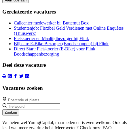
Alert opslaan
Gerelateerde vacatures
Callcenter medewerker bij Butternut Box
Studentenjob: Flexibel Geld Verdienen met Online Enquêtes
(Thuiswerk)
Fietskoerier en Maaltijdbezorger bij Flink
Bijbaan: E-Bike Bezorger (Boodschappen) bij Flink
Direct Start: Fietskoerier (E-Bike) voor Flink
Boodschappenbezorging
Deel deze vacature
Vacatures zoeken
Zoeken
We heten wel YoungCapital, maar iedereen is even welkom. Ook als
je al wat meer ervaring hebt. Meer weten? Check onze FAQ.