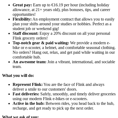
Great pay:
Earn up to €16.19 per hour (including holiday
allowance, at 21+ years old), plus bonuses, tips, and career
opportunities!
Flexibility:
An employment contract that allows you to easily
plan your shifts around your studies or hobbies. Perfect as a
student job or weekend gig!
Staff discount:
Enjoy a 20% discount on all your personal
Flink grocery orders!
Top-notch gear & paid waiting:
We provide a modern e-
bike or e-scooter, a helmet, and comfortable seasonal clothing.
No orders? Hang out, relax, and get paid while waiting in our
comfortable hub.
An awesome team:
Join a vibrant, international, and sociable
team.
What you will do:
Represent Flink:
You are the face of Flink and always
deliver a smile to our customers' doors.
Fast deliveries:
Safely, smoothly, and timely deliver groceries
using our modern Flink e-bikes or e-scooters.
Active in the hub:
Between rides, you head back to the hub,
recharge, and get ready to pick up the next order.
What we ask of you: