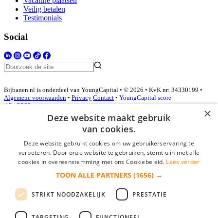
Vacature plaatsen
Veilig betalen
Testimonials
Social
Bijbanen.nl is onderdeel van YoungCapital • © 2026 • KvK nr: 34330199 •
Algemene voorwaarden
•
Privacy
Contact
•
YoungCapital score
4.3 - 3366 reviews
×
Deze website maakt gebruik
van cookies.
Inloggen als bedrijf
Deze website gebruikt cookies om uw gebruikerservaring te
verbeteren. Door onze website te gebruiken, stemt u in met alle
E-mail
*
cookies in overeenstemming met ons Cookiebeleid.
Lees verder
TOON ALLE PARTNERS
(1656) →
Wachtwoord
STRIKT NOODZAKELIJK
PRESTATIE
login gegevens onthouden
Wachtwoord vergeten?
login
TARGETING
FUNCTIONEEL