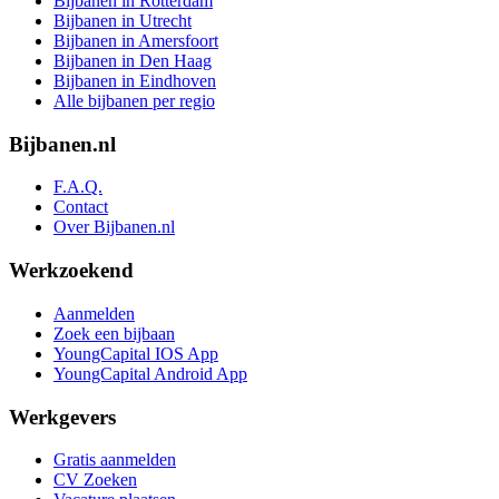
Bijbanen in Rotterdam
Bijbanen in Utrecht
Bijbanen in Amersfoort
Bijbanen in Den Haag
Bijbanen in Eindhoven
Alle bijbanen per regio
Bijbanen.nl
F.A.Q.
Contact
Over Bijbanen.nl
Werkzoekend
Aanmelden
Zoek een bijbaan
YoungCapital IOS App
YoungCapital Android App
Werkgevers
Gratis aanmelden
CV Zoeken