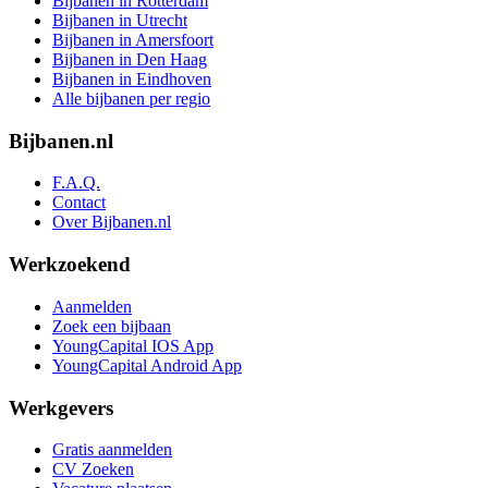
Bijbanen in Rotterdam
Bijbanen in Utrecht
Bijbanen in Amersfoort
Bijbanen in Den Haag
Bijbanen in Eindhoven
Alle bijbanen per regio
Bijbanen.nl
F.A.Q.
Contact
Over Bijbanen.nl
Werkzoekend
Aanmelden
Zoek een bijbaan
YoungCapital IOS App
YoungCapital Android App
Werkgevers
Gratis aanmelden
CV Zoeken