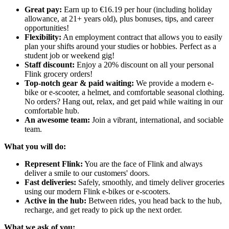
Great pay:
Earn up to €16.19 per hour (including holiday
allowance, at 21+ years old), plus bonuses, tips, and career
opportunities!
Flexibility:
An employment contract that allows you to easily
plan your shifts around your studies or hobbies. Perfect as a
student job or weekend gig!
Staff discount:
Enjoy a 20% discount on all your personal
Flink grocery orders!
Top-notch gear & paid waiting:
We provide a modern e-
bike or e-scooter, a helmet, and comfortable seasonal clothing.
No orders? Hang out, relax, and get paid while waiting in our
comfortable hub.
An awesome team:
Join a vibrant, international, and sociable
team.
What you will do:
Represent Flink:
You are the face of Flink and always
deliver a smile to our customers' doors.
Fast deliveries:
Safely, smoothly, and timely deliver groceries
using our modern Flink e-bikes or e-scooters.
Active in the hub:
Between rides, you head back to the hub,
recharge, and get ready to pick up the next order.
What we ask of you: