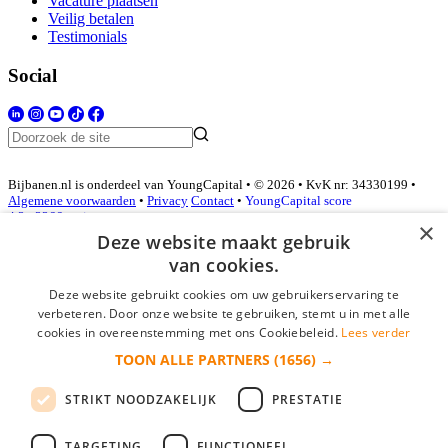
Vacature plaatsen
Veilig betalen
Testimonials
Social
Bijbanen.nl is onderdeel van YoungCapital • © 2026 • KvK nr: 34330199 •
Algemene voorwaarden
•
Privacy
Contact
•
YoungCapital score
4.3 - 3366 reviews
×
Deze website maakt gebruik
van cookies.
Inloggen als bedrijf
Deze website gebruikt cookies om uw gebruikerservaring te
verbeteren. Door onze website te gebruiken, stemt u in met alle
E-mail
*
cookies in overeenstemming met ons Cookiebeleid.
Lees verder
TOON ALLE PARTNERS
(1656) →
Wachtwoord
STRIKT NOODZAKELIJK
PRESTATIE
login gegevens onthouden
Wachtwoord vergeten?
login
TARGETING
FUNCTIONEEL