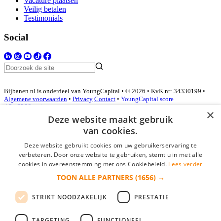
Vacature plaatsen
Veilig betalen
Testimonials
Social
Bijbanen.nl is onderdeel van YoungCapital • © 2026 • KvK nr: 34330199 •
Algemene voorwaarden
•
Privacy
Contact
•
YoungCapital score
4.3 - 3366 reviews
×
Deze website maakt gebruik
van cookies.
Inloggen als bedrijf
Deze website gebruikt cookies om uw gebruikerservaring te
verbeteren. Door onze website te gebruiken, stemt u in met alle
E-mail
*
cookies in overeenstemming met ons Cookiebeleid.
Lees verder
TOON ALLE PARTNERS
(1656) →
Wachtwoord
STRIKT NOODZAKELIJK
PRESTATIE
login gegevens onthouden
Wachtwoord vergeten?
login
TARGETING
FUNCTIONEEL