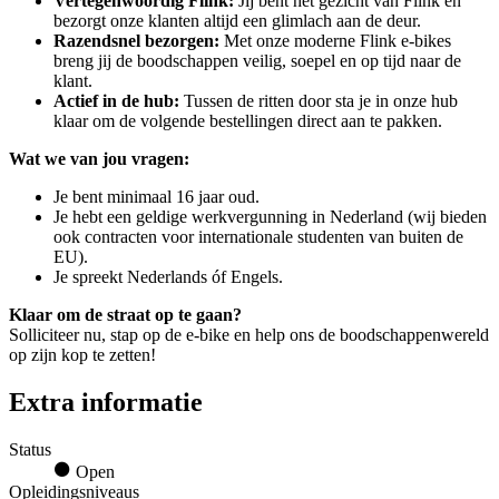
Vertegenwoordig Flink:
Jij bent het gezicht van Flink en
bezorgt onze klanten altijd een glimlach aan de deur.
Razendsnel bezorgen:
Met onze moderne Flink e-bikes
breng jij de boodschappen veilig, soepel en op tijd naar de
klant.
Actief in de hub:
Tussen de ritten door sta je in onze hub
klaar om de volgende bestellingen direct aan te pakken.
Wat we van jou vragen:
Je bent minimaal 16 jaar oud.
Je hebt een geldige werkvergunning in Nederland (wij bieden
ook contracten voor internationale studenten van buiten de
EU).
Je spreekt Nederlands óf Engels.
Klaar om de straat op te gaan?
Solliciteer nu, stap op de e-bike en help ons de boodschappenwereld
op zijn kop te zetten!
Extra informatie
Status
Open
Opleidingsniveaus