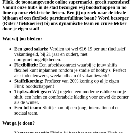
Flink, de toonaangevende online supermarkt, groeit razendsnel!
Vanuit onze hubs in de stad bezorgen wij boodschappen in no-
time op onze elektrische fietsen. Ben jij op zoek naar de ideale
bijbaan of een flexibele parttime/fulltime baan? Word bezorger
(Rider / fietskoerier) bij ons dynamische team en cruise lekker
door je eigen stad!
Wat wij jou bieden:
Een goed salaris:
Verdien tot wel €16,19 per uur (inclusief
vakantiegeld, bij 21 jaar en ouder), met
doorgroeimogelijkheden.
Flexibiliteit:
Een arbeidscontract waarbij je jouw shifts
flexibel kunt inplannen rondom je studie of hobby's. Perfect
als studentenwerk, weekendbaan óf vakantiewerk!
Staffelkorting:
Profiteer van 20% korting op al je eigen
Flink-boodschappen!
Topkwaliteit gear:
Wij regelen een moderne e-bike voor je
shift, een helm en comfortabele kleding voor zowel de zomer
als de winter.
Een tof team:
Sluit je aan bij een jong, internationaal en
sociaal team.
Wat ga je doen?