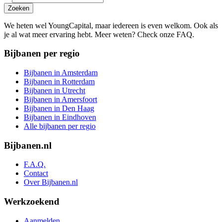
Zoeken
We heten wel YoungCapital, maar iedereen is even welkom. Ook als
je al wat meer ervaring hebt. Meer weten? Check onze FAQ.
Bijbanen per regio
Bijbanen in Amsterdam
Bijbanen in Rotterdam
Bijbanen in Utrecht
Bijbanen in Amersfoort
Bijbanen in Den Haag
Bijbanen in Eindhoven
Alle bijbanen per regio
Bijbanen.nl
F.A.Q.
Contact
Over Bijbanen.nl
Werkzoekend
Aanmelden