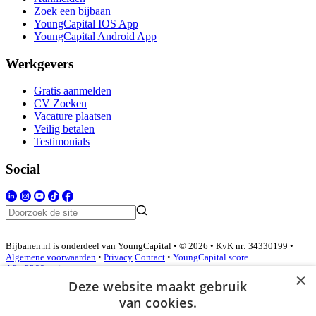
Zoek een bijbaan
YoungCapital IOS App
YoungCapital Android App
Werkgevers
Gratis aanmelden
CV Zoeken
Vacature plaatsen
Veilig betalen
Testimonials
Social
Bijbanen.nl is onderdeel van YoungCapital • © 2026 • KvK nr: 34330199 •
Algemene voorwaarden
•
Privacy
Contact
•
YoungCapital score
4.3 - 3366 reviews
×
Deze website maakt gebruik
van cookies.