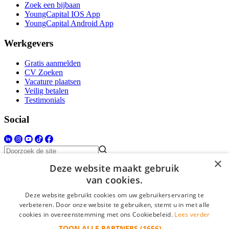
Zoek een bijbaan
YoungCapital IOS App
YoungCapital Android App
Werkgevers
Gratis aanmelden
CV Zoeken
Vacature plaatsen
Veilig betalen
Testimonials
Social
×
Deze website maakt gebruik
Bijbanen.nl is onderdeel van YoungCapital • © 2026 • KvK nr: 34330199 •
van cookies.
Algemene voorwaarden
•
Privacy
Contact
•
YoungCapital score
4.3 - 3366 reviews
Deze website gebruikt cookies om uw gebruikerservaring te
verbeteren. Door onze website te gebruiken, stemt u in met alle
cookies in overeenstemming met ons Cookiebeleid.
Lees verder
Inloggen als bedrijf
TOON ALLE PARTNERS
(1656) →