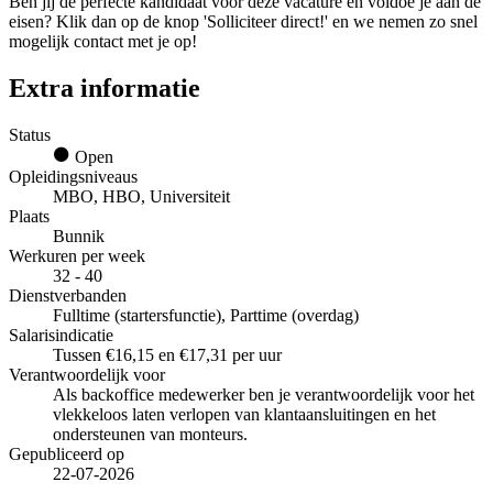
Ben jij de perfecte kandidaat voor deze vacature en voldoe je aan de
eisen? Klik dan op de knop 'Solliciteer direct!' en we nemen zo snel
mogelijk contact met je op!
Extra informatie
Status
Open
Opleidingsniveaus
MBO, HBO, Universiteit
Plaats
Bunnik
Werkuren per week
32 - 40
Dienstverbanden
Fulltime (startersfunctie), Parttime (overdag)
Salarisindicatie
Tussen €16,15 en €17,31 per uur
Verantwoordelijk voor
Als backoffice medewerker ben je verantwoordelijk voor het
vlekkeloos laten verlopen van klantaansluitingen en het
ondersteunen van monteurs.
Gepubliceerd op
22-07-2026