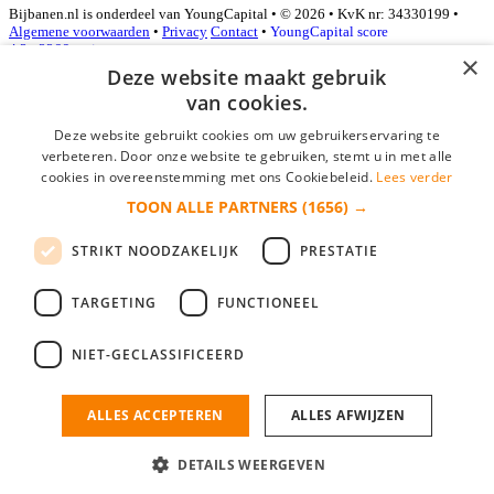
Bijbanen.nl is onderdeel van YoungCapital • © 2026 • KvK nr: 34330199 •
Algemene voorwaarden
•
Privacy
Contact
•
YoungCapital score
4.3 - 3366 reviews
×
Deze website maakt gebruik
van cookies.
Inloggen als bedrijf
Deze website gebruikt cookies om uw gebruikerservaring te
verbeteren. Door onze website te gebruiken, stemt u in met alle
E-mail
*
cookies in overeenstemming met ons Cookiebeleid.
Lees verder
TOON ALLE PARTNERS
(1656) →
Wachtwoord
STRIKT NOODZAKELIJK
PRESTATIE
login gegevens onthouden
Wachtwoord vergeten?
login
TARGETING
FUNCTIONEEL
Bedrijf aanmelden
NIET-GECLASSIFICEERD
Na het aanmelden kun je meteen je vacature plaatsen en heb je je
nieuwe collega/werknemer zo gevonden!
ALLES ACCEPTEREN
ALLES AFWIJZEN
Heb je nog geen gratis bedrijfsprofiel?
DETAILS WEERGEVEN
Bedrijf aanmelden