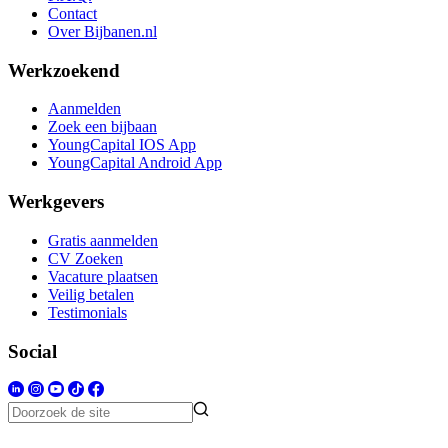
Contact
Over Bijbanen.nl
Werkzoekend
Aanmelden
Zoek een bijbaan
YoungCapital IOS App
YoungCapital Android App
Werkgevers
Gratis aanmelden
CV Zoeken
Vacature plaatsen
Veilig betalen
Testimonials
Social