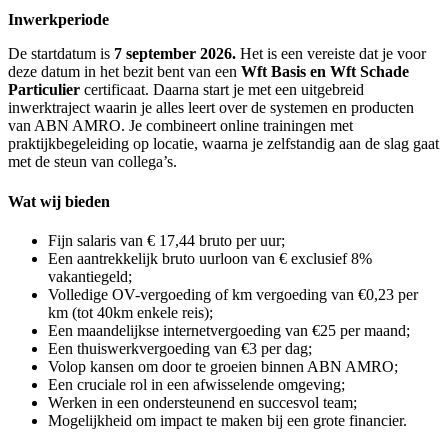
Inwerkperiode
De startdatum is
7 september 2026.
Het is een vereiste dat je voor
deze datum in het bezit bent van een
Wft Basis en Wft Schade
Particulier
certificaat. Daarna start je met een uitgebreid
inwerktraject waarin je alles leert over de systemen en producten
van ABN AMRO. Je combineert online trainingen met
praktijkbegeleiding op locatie, waarna je zelfstandig aan de slag gaat
met de steun van collega’s.
Wat wij bieden
Fijn salaris van € 17,44 bruto per uur;
Een aantrekkelijk bruto uurloon van € exclusief 8%
vakantiegeld;
Volledige OV-vergoeding of km vergoeding van €0,23 per
km (tot 40km enkele reis);
Een maandelijkse internetvergoeding van €25 per maand;
Een thuiswerkvergoeding van €3 per dag;
Volop kansen om door te groeien binnen ABN AMRO;
Een cruciale rol in een afwisselende omgeving;
Werken in een ondersteunend en succesvol team;
Mogelijkheid om impact te maken bij een grote financier.