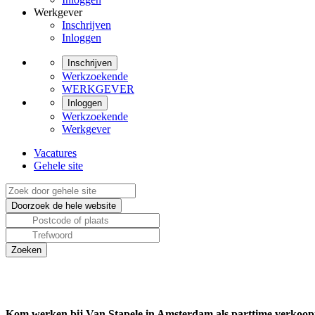
Werkgever
Inschrijven
Inloggen
Inschrijven
Werkzoekende
WERKGEVER
Inloggen
Werkzoekende
Werkgever
Vacatures
Gehele site
Kom werken bij Van Stapele in Amsterdam als parttime verko