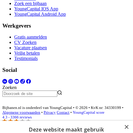
Zoek een bijbaan
YoungCapital IOS App
YoungCapital Android App
Werkgevers
Gratis aanmelden
CV Zoeken
Vacature plaatsen
Veilig betalen
Testimonials
Social
Zoeken
Bijbanen.nl is onderdeel van YoungCapital • © 2026 • KvK nr: 34330199 •
Algemene voorwaarden
•
Privacy
Contact
•
YoungCapital score
4.3 - 3366 reviews
×
Deze website maakt gebruik