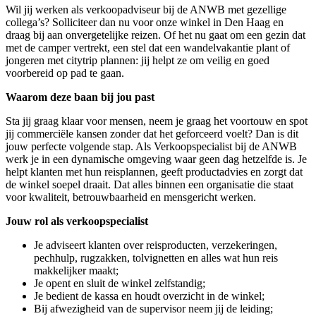
Wil jij werken als
verkoopadviseur
bij de ANWB
met gezellige
collega’s? Solliciteer dan nu voor onze winkel in
Den Haag
en
draag bij aan onvergetelijke reizen. Of het nu gaat om een gezin dat
met de camper vertrekt, een stel dat een wandelvakantie plant of
jongeren met citytrip plannen: jij helpt ze om veilig en goed
voorbereid op pad te gaan.
Waarom deze baan bij jou past
Sta jij graag klaar voor mensen, neem je graag het voortouw en spot
jij commerciële kansen zonder dat het geforceerd voelt? Dan is dit
jouw perfecte volgende stap. Als Verkoopspecialist bij de ANWB
werk je in een dynamische omgeving waar geen dag hetzelfde is. Je
helpt klanten met hun reisplannen, geeft productadvies en zorgt dat
de winkel soepel draait. Dat alles binnen een organisatie die staat
voor kwaliteit, betrouwbaarheid en mensgericht werken.
Jouw rol als verkoopspecialist
Je adviseert klanten over reisproducten, verzekeringen,
pechhulp, rugzakken, tolvignetten en alles wat hun reis
makkelijker maakt;
Je opent en sluit de winkel zelfstandig;
Je bedient de kassa en houdt overzicht in de winkel;
Bij afwezigheid van de supervisor neem jij de leiding;