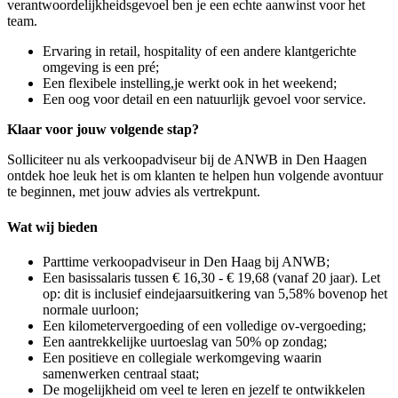
verantwoordelijkheidsgevoel ben je een echte aanwinst voor het
team.
Ervaring in retail, hospitality of een andere klantgerichte
omgeving is een pré;
Een flexibele instelling,je werkt ook in het weekend;
Een oog voor detail en een natuurlijk gevoel voor service.
Klaar voor jouw volgende stap?
Solliciteer nu als verkoopadviseur bij de ANWB in
Den Haag
en
ontdek hoe leuk het is om klanten te helpen hun volgende avontuur
te beginnen, met jouw advies als vertrekpunt.
Wat wij bieden
Parttime verkoopadviseur in Den Haag bij ANWB;
Een basissalaris tussen € 16,30 - € 19,68 (vanaf 20 jaar). Let
op: dit is inclusief eindejaarsuitkering van 5,58% bovenop het
normale uurloon;
Een kilometervergoeding of een volledige ov-vergoeding;
Een aantrekkelijke uurtoeslag van 50% op zondag;
Een positieve en collegiale werkomgeving waarin
samenwerken centraal staat;
De mogelijkheid om veel te leren en jezelf te ontwikkelen