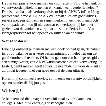
Heb jij een passie voor mensen en voor reizen? Vind je het leuk om
verantwoordelijkheid te nemen en klanten echt verder te helpen?
Dan is deze baan als verkoopadviseur bij de ANWB in
Den Haag
precies wat je zoekt. Bij de ANWB draait alles om goed advies,
service met een glimlach en samenwerken in een hecht team. Als
verkoopadviseur ben jij niet zomaar een verkoper: jij bent het
gezicht van de winkel en zorgt dat alles op rolletjes loopt. Van
klantgesprekken tot het openen en sluiten van de winkel.
Wat ga je doen?
Elke dag ontmoet je mensen met een doel: op pad gaan, de natuur
in, of op vakantie naar verre bestemmingen. Jij helpt hen om dat
goed voorbereid te doen. Of het nu gaat om een handige reisgids,
een stevige koffer, een ANWB-lidmaatschap of een verzekering. Jij
luistert, denkt mee en geeft advies. Je neemt de tijd voor de klant en
zorgt dat iedereen met een goed gevoel de deur uitgaat.
Kortom: jij combineert service, commercie en verantwoordelijkheid
op een manier die bij jou past.
Wie ben jij?
Je bent iemand die graag het verschil maakt voor klanten en
collega’s. Met jouw energie, zelfstandigheid en