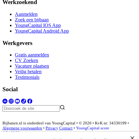
Werkzoekend
Aanmelden
Zoek een bijbaan
YoungCapital IOS App
YoungCapital Android App
Werkgevers
Gratis aanmelden
CV Zoeken
Vacature plaatsen
Veilig betalen
Testimonials
Social
Bijbanen.nl is onderdeel van YoungCapital • © 2026 • KvK nr: 34330199 •
Algemene voorwaarden
•
Privacy
Contact
•
YoungCapital score
4.3 - 3366 reviews
×