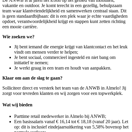
De ANWB is al jaren het icoon op het gebied van mobiliteit,
vakantie en outdoor. Je komt terecht in een gezellig, behulpzaam
team waar klantvriendelijkheid en samenwerken centraal staan. Dit
is geen standaardbijbaan: dit is een plek waar je echte vaardigheden
opdoet, verantwoordelijkheid krijgt en stappen kunt zetten richting
een mooie carrière.
Wie zoeken we?
Jij bent iemand die energie krijgt van klantcontact en het leuk
vindt om mensen verder te helpen;
Je bent sociaal, commercieel ingesteld en niet bang om
initiatief te nemen;
Je werkt graag in een team en houdt van aanpakken.
Klaar om aan de slag te gaan?
Solliciteer direct en versterk het team van de ANWB in
Almelo
! Jij
zorgt voor tevreden klanten en wij zorgen voor een topwerkplek.
Wat wij bieden
Parttime retail medewerker in Almelo bij ANWB;
Een basissalaris vanaf € 16,14 tot € 18,18 (vanaf 20 jaar). Let
op: dit is inclusief eindejaarsuitkering van 5,58% bovenop het