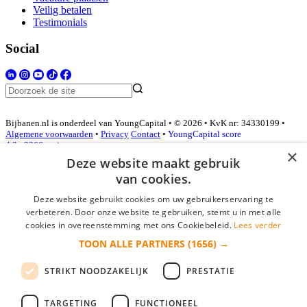
Veilig betalen
Testimonials
Social
Bijbanen.nl is onderdeel van YoungCapital • © 2026 • KvK nr: 34330199 •
Algemene voorwaarden
•
Privacy
Contact
•
YoungCapital score
4.3 - 3366 reviews
×
Deze website maakt gebruik
van cookies.
Inloggen als bedrijf
Deze website gebruikt cookies om uw gebruikerservaring te
verbeteren. Door onze website te gebruiken, stemt u in met alle
E-mail
*
cookies in overeenstemming met ons Cookiebeleid.
Lees verder
TOON ALLE PARTNERS
(1656) →
Wachtwoord
STRIKT NOODZAKELIJK
PRESTATIE
login gegevens onthouden
Wachtwoord vergeten?
login
TARGETING
FUNCTIONEEL