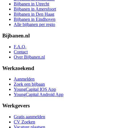
Bijbanen in Utrecht
Bijbanen in Amersfoort
Bijbanen in Den Haag
Bijbanen in Eindhoven
Alle bijbanen per regio
Bijbanen.nl
F.A.Q.
Contact
Over Bijbanen.nl
Werkzoekend
Aanmelden
Zoek een bijbaan
YoungCapital IOS App
YoungCapital Android App
Werkgevers
Gratis aanmelden
CV Zoeken
Vacature plaatsen