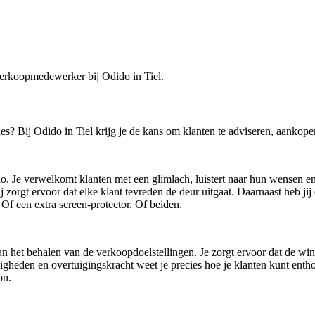
 verkoopmedewerker bij Odido in Tiel.
s? Bij Odido in Tiel krijg je de kans om klanten te adviseren, aankopen
. Je verwelkomt klanten met een glimlach, luistert naar hun wensen en
ij zorgt ervoor dat elke klant tevreden de deur uitgaat. Daarnaast heb j
 Of een extra screen-protector. Of beiden.
et behalen van de verkoopdoelstellingen. Je zorgt ervoor dat de winkel 
eden en overtuigingskracht weet je precies hoe je klanten kunt entho
on.