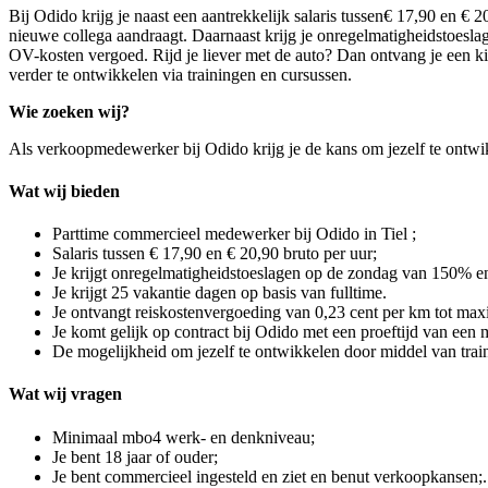
Bij Odido krijg je naast een aantrekkelijk s
alaris tussen
€ 17,90 en € 2
nieuwe collega aandraagt. Daarnaast krijg je onregelmatigheidstoes
OV-kosten vergoed. Rijd je liever met de auto? Dan ontvang je een ki
verder te ontwikkelen via trainingen en cursussen.
Wie zoeken wij?
Als verkoopmedewerker bij Odido krijg je de kans om jezelf te ontwik
Wat wij bieden
Parttime commercieel medewerker bij Odido in Tiel ;
Salaris tussen € 17,90 en € 20,90 bruto per uur;
Je krijgt onregelmatigheidstoeslagen op de zondag van 150%
Je krijgt 25 vakantie dagen op basis van fulltime.
Je ontvangt reiskostenvergoeding van 0,23 cent per km tot max
Je komt gelijk op contract bij Odido met een proeftijd van een
De mogelijkheid om jezelf te ontwikkelen door middel van trai
Wat wij vragen
Minimaal mbo4 werk- en denkniveau;
Je bent 18 jaar of ouder;
Je bent commercieel ingesteld en ziet en benut verkoopkansen;.