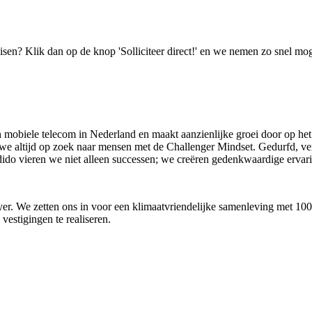
isen? Klik dan op de knop 'Solliciteer direct!' en we nemen zo snel mog
n mobiele telecom in Nederland en maakt aanzienlijke groei door op het
n we altijd op zoek naar mensen met de Challenger Mindset. Gedurfd, 
j Odido vieren we niet alleen successen; we creëren gedenkwaardige ervar
oyer. We zetten ons in voor een klimaatvriendelijke samenleving met 1
estigingen te realiseren.