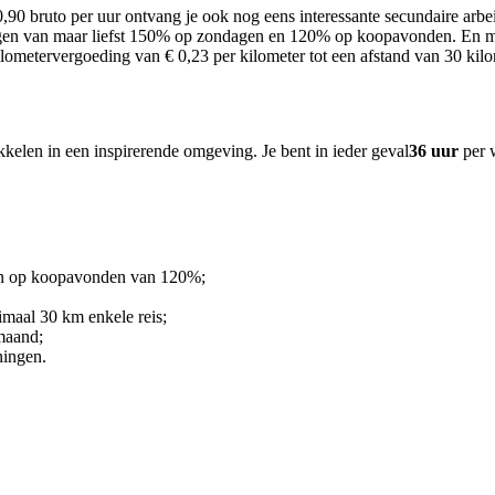
0,90
bruto per uur ontvang je
ook nog eens interessante secundaire arb
lagen van maar liefst 150% op zondagen en 120% op koopavonden. En m
lometervergoeding van € 0,23 per kilometer tot een afstand van 30 kilo
kelen in een inspirerende omgeving. Je bent in ieder geval
36 uur
per 
 en op koopavonden van 120%;
imaal 30 km enkele reis;
 maand;
ningen.