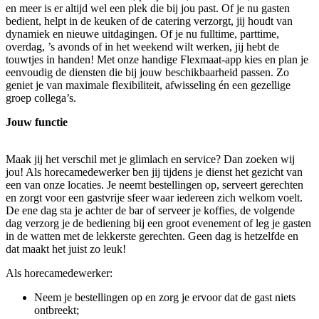
en meer is er altijd wel een plek die bij jou past. Of je nu gasten
bedient, helpt in de keuken of de catering verzorgt, jij houdt van
dynamiek en nieuwe uitdagingen. Of je nu fulltime, parttime,
overdag, ’s avonds of in het weekend wilt werken, jij hebt de
touwtjes in handen! Met onze handige Flexmaat-app kies en plan je
eenvoudig de diensten die bij jouw beschikbaarheid passen. Zo
geniet je van maximale flexibiliteit, afwisseling én een gezellige
groep collega’s.
Jouw functie
Maak jij het verschil met je glimlach en service? Dan zoeken wij
jou! Als horecamedewerker ben jij tijdens je dienst het gezicht van
een van onze locaties. Je neemt bestellingen op, serveert gerechten
en zorgt voor een gastvrije sfeer waar iedereen zich welkom voelt.
De ene dag sta je achter de bar of serveer je koffies, de volgende
dag verzorg je de bediening bij een groot evenement of leg je gasten
in de watten met de lekkerste gerechten. Geen dag is hetzelfde en
dat maakt het juist zo leuk!
Als horecamedewerker:
Neem je bestellingen op en zorg je ervoor dat de gast niets
ontbreekt;