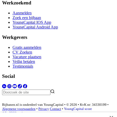
Werkzoekend
Aanmelden
Zoek een bijbaan
YoungCapital IOS App
YoungCapital Android App
Werkgevers
Gratis aanmelden
CV Zoeken
Vacature plaatsen
Veilig betalen
Testimonials
Social
Bijbanen.nl is onderdeel van YoungCapital • © 2026 • KvK nr: 34330199 •
Algemene voorwaarden
•
Privacy
Contact
•
YoungCapital score
4.3 - 3366 reviews