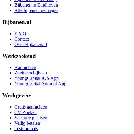
Bijbanen in Eindhoven
Alle bijbanen per regio
Bijbanen.nl
F.A.Q.
Contact
Over Bijbanen.nl
Werkzoekend
Aanmelden
Zoek een bijbaan
YoungCapital IOS App
YoungCapital Android App
Werkgevers
Gratis aanmelden
CV Zoeken
Vacature plaatsen
Veilig betalen
Testimonials