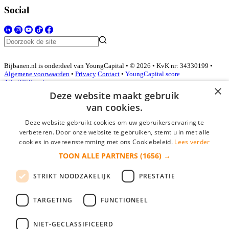
Social
Bijbanen.nl is onderdeel van YoungCapital • © 2026 • KvK nr: 34330199 •
Algemene voorwaarden
•
Privacy
Contact
•
YoungCapital score
4.3 - 3366 reviews
×
Deze website maakt gebruik
van cookies.
Inloggen als bedrijf
Deze website gebruikt cookies om uw gebruikerservaring te
verbeteren. Door onze website te gebruiken, stemt u in met alle
E-mail
*
cookies in overeenstemming met ons Cookiebeleid.
Lees verder
TOON ALLE PARTNERS
(1656) →
Wachtwoord
STRIKT NOODZAKELIJK
PRESTATIE
login gegevens onthouden
Wachtwoord vergeten?
login
TARGETING
FUNCTIONEEL
Bedrijf aanmelden
NIET-GECLASSIFICEERD