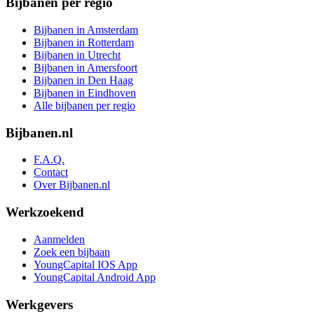
Bijbanen per regio
Bijbanen in Amsterdam
Bijbanen in Rotterdam
Bijbanen in Utrecht
Bijbanen in Amersfoort
Bijbanen in Den Haag
Bijbanen in Eindhoven
Alle bijbanen per regio
Bijbanen.nl
F.A.Q.
Contact
Over Bijbanen.nl
Werkzoekend
Aanmelden
Zoek een bijbaan
YoungCapital IOS App
YoungCapital Android App
Werkgevers