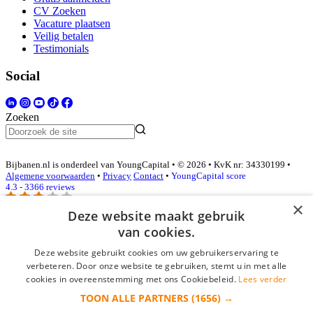
CV Zoeken
Vacature plaatsen
Veilig betalen
Testimonials
Social
Zoeken
Bijbanen.nl is onderdeel van YoungCapital • © 2026 • KvK nr: 34330199 •
Algemene voorwaarden
•
Privacy
Contact
•
YoungCapital score
4.3 - 3366 reviews
×
Deze website maakt gebruik
van cookies.
Inloggen als bedrijf
Deze website gebruikt cookies om uw gebruikerservaring te
E-mail
*
verbeteren. Door onze website te gebruiken, stemt u in met alle
cookies in overeenstemming met ons Cookiebeleid.
Lees verder
TOON ALLE PARTNERS
(1656) →
Wachtwoord