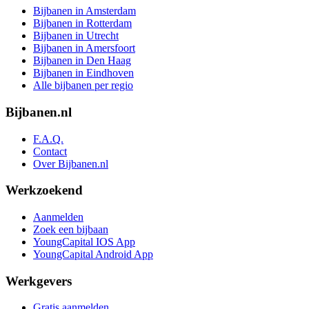
Bijbanen in Amsterdam
Bijbanen in Rotterdam
Bijbanen in Utrecht
Bijbanen in Amersfoort
Bijbanen in Den Haag
Bijbanen in Eindhoven
Alle bijbanen per regio
Bijbanen.nl
F.A.Q.
Contact
Over Bijbanen.nl
Werkzoekend
Aanmelden
Zoek een bijbaan
YoungCapital IOS App
YoungCapital Android App
Werkgevers
Gratis aanmelden