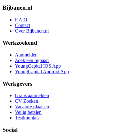
Bijbanen.nl
F.A.Q.
Contact
Over Bijbanen.nl
Werkzoekend
Aanmelden
Zoek een bijbaan
YoungCapital IOS App
YoungCapital Android App
Werkgevers
Gratis aanmelden
CV Zoeken
Vacature plaatsen
Veilig betalen
Testimonials
Social