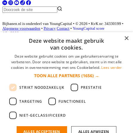
Bijbanen.nl is onderdeel van YoungCapital • © 2026 • KvK nr: 34330199 •
Algemene voorwaarden
•
Privacy
Contact
•
YoungCapital score
4.3 - 3366 reviews
×
Deze website maakt gebruik
van cookies.
Inloggen als bedrijf
Deze website gebruikt cookies om uw gebruikerservaring te
verbeteren. Door onze website te gebruiken, stemt u in met alle
E-mail
*
cookies in overeenstemming met ons Cookiebeleid.
Lees verder
TOON ALLE PARTNERS
(1656) →
Wachtwoord
STRIKT NOODZAKELIJK
PRESTATIE
login gegevens onthouden
Wachtwoord vergeten?
login
TARGETING
FUNCTIONEEL
Bedrijf aanmelden
NIET-GECLASSIFICEERD
Na het aanmelden kun je meteen je vacature plaatsen en heb je je
nieuwe collega/werknemer zo gevonden!
ALLES ACCEPTEREN
ALLES AFWIJZEN