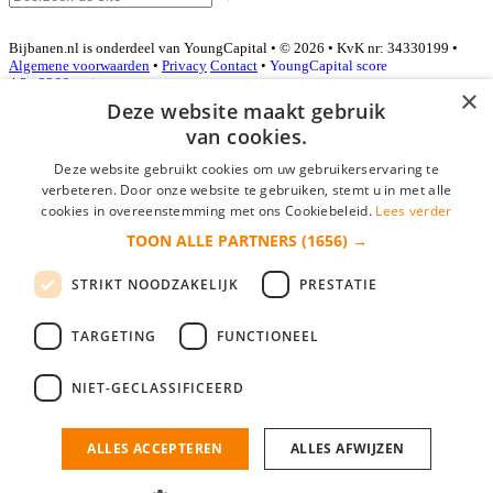
Bijbanen.nl is onderdeel van YoungCapital • © 2026 • KvK nr: 34330199 •
Algemene voorwaarden
•
Privacy
Contact
•
YoungCapital score
4.3 - 3366 reviews
×
Deze website maakt gebruik
van cookies.
Inloggen als bedrijf
Deze website gebruikt cookies om uw gebruikerservaring te
verbeteren. Door onze website te gebruiken, stemt u in met alle
E-mail
*
cookies in overeenstemming met ons Cookiebeleid.
Lees verder
TOON ALLE PARTNERS
(1656) →
Wachtwoord
STRIKT NOODZAKELIJK
PRESTATIE
login gegevens onthouden
Wachtwoord vergeten?
login
TARGETING
FUNCTIONEEL
Bedrijf aanmelden
NIET-GECLASSIFICEERD
Na het aanmelden kun je meteen je vacature plaatsen en heb je je
nieuwe collega/werknemer zo gevonden!
ALLES ACCEPTEREN
ALLES AFWIJZEN
Heb je nog geen gratis bedrijfsprofiel?