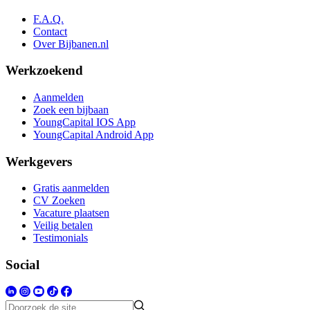
F.A.Q.
Contact
Over Bijbanen.nl
Werkzoekend
Aanmelden
Zoek een bijbaan
YoungCapital IOS App
YoungCapital Android App
Werkgevers
Gratis aanmelden
CV Zoeken
Vacature plaatsen
Veilig betalen
Testimonials
Social