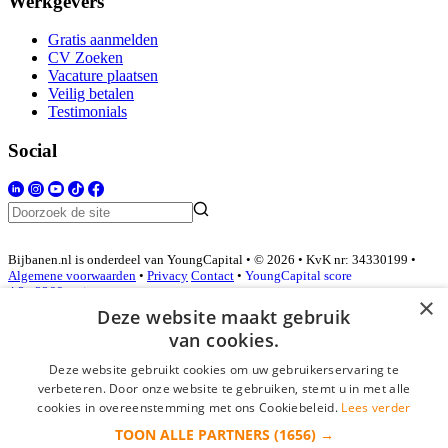
Werkgevers
Gratis aanmelden
CV Zoeken
Vacature plaatsen
Veilig betalen
Testimonials
Social
Bijbanen.nl is onderdeel van YoungCapital • © 2026 • KvK nr: 34330199 •
Algemene voorwaarden
•
Privacy
Contact
•
YoungCapital score
4.3 - 3366 reviews
×
Deze website maakt gebruik
van cookies.
Inloggen als bedrijf
Deze website gebruikt cookies om uw gebruikerservaring te
verbeteren. Door onze website te gebruiken, stemt u in met alle
E-mail
*
cookies in overeenstemming met ons Cookiebeleid.
Lees verder
TOON ALLE PARTNERS
(1656) →
Wachtwoord