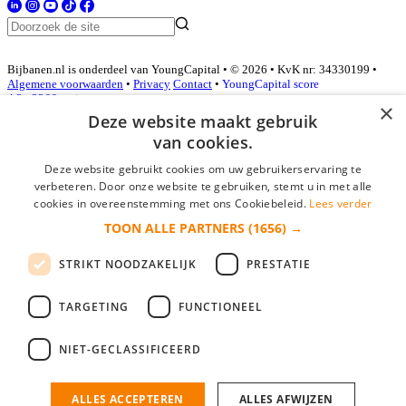
Bijbanen.nl is onderdeel van YoungCapital • © 2026 • KvK nr: 34330199 •
Algemene voorwaarden
•
Privacy
Contact
•
YoungCapital score
4.3 - 3366 reviews
×
Deze website maakt gebruik
van cookies.
Inloggen als bedrijf
Deze website gebruikt cookies om uw gebruikerservaring te
verbeteren. Door onze website te gebruiken, stemt u in met alle
E-mail
*
cookies in overeenstemming met ons Cookiebeleid.
Lees verder
TOON ALLE PARTNERS
(1656) →
Wachtwoord
STRIKT NOODZAKELIJK
PRESTATIE
login gegevens onthouden
Wachtwoord vergeten?
login
TARGETING
FUNCTIONEEL
Bedrijf aanmelden
NIET-GECLASSIFICEERD
Na het aanmelden kun je meteen je vacature plaatsen en heb je je
nieuwe collega/werknemer zo gevonden!
ALLES ACCEPTEREN
ALLES AFWIJZEN