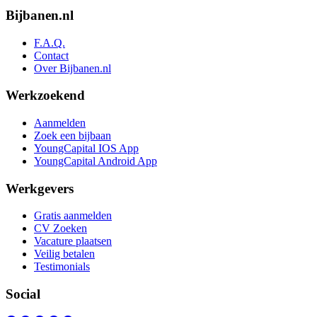
Bijbanen.nl
F.A.Q.
Contact
Over Bijbanen.nl
Werkzoekend
Aanmelden
Zoek een bijbaan
YoungCapital IOS App
YoungCapital Android App
Werkgevers
Gratis aanmelden
CV Zoeken
Vacature plaatsen
Veilig betalen
Testimonials
Social