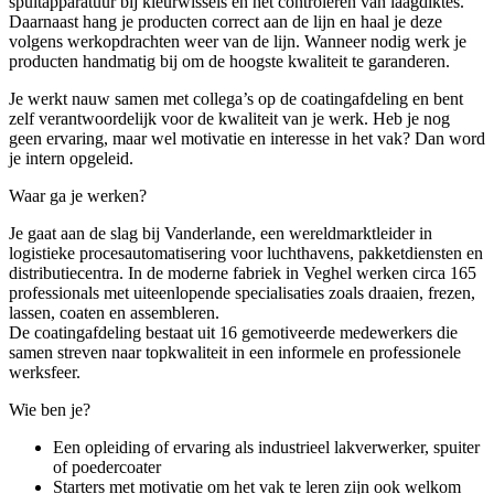
spuitapparatuur bij kleurwissels en het controleren van laagdiktes.
Daarnaast hang je producten correct aan de lijn en haal je deze
volgens werkopdrachten weer van de lijn. Wanneer nodig werk je
producten handmatig bij om de hoogste kwaliteit te garanderen.
Je werkt nauw samen met collega’s op de coatingafdeling en bent
zelf verantwoordelijk voor de kwaliteit van je werk. Heb je nog
geen ervaring, maar wel motivatie en interesse in het vak? Dan word
je intern opgeleid.
Waar ga je werken?
Je gaat aan de slag bij Vanderlande, een wereldmarktleider in
logistieke procesautomatisering voor luchthavens, pakketdiensten en
distributiecentra. In de moderne fabriek in Veghel werken circa 165
professionals met uiteenlopende specialisaties zoals draaien, frezen,
lassen, coaten en assembleren.
De coatingafdeling bestaat uit 16 gemotiveerde medewerkers die
samen streven naar topkwaliteit in een informele en professionele
werksfeer.
Wie ben je?
Een opleiding of ervaring als industrieel lakverwerker, spuiter
of poedercoater
Starters met motivatie om het vak te leren zijn ook welkom